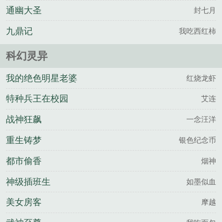
通幽大圣
封七月
九鼎记
我吃西红柿
科幻灵异
我的绝色明星老婆
红烧龙虾
特种兵王在校园
艾连
战神狂飙
一念汪洋
重生铸梦
银色纪念币
都市偷香
烟神
神级插班生
如墨似血
美女房客
摩越