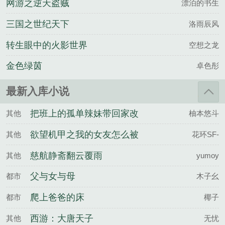
网游之逆天盗贼
漂泊的书生
三国之世纪天下
洛雨辰风
转生眼中的火影世界
空想之龙
金色绿茵
卓色彤
最新入库小说
把班上的孤单辣妹带回家改
其他
柚本悠斗
造成清纯美女的故事
欲望机甲之我的女友怎么被
其他
花环SF-
别人驾驶了
慈航静斋翻云覆雨
其他
yumoy
父与女与母
都市
木子幺
爬上爸爸的床
都市
椰子
西游：大唐天子
其他
无忧