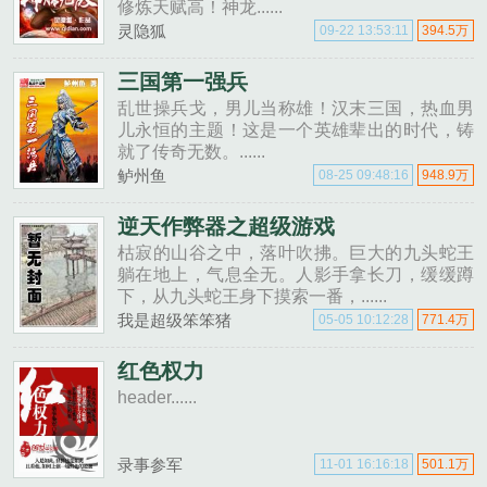
修炼天赋高！神龙......
灵隐狐
09-22 13:53:11
394.5万
三国第一强兵
乱世操兵戈，男儿当称雄！汉末三国，热血男
儿永恒的主题！这是一个英雄辈出的时代，铸
就了传奇无数。......
鲈州鱼
08-25 09:48:16
948.9万
逆天作弊器之超级游戏
枯寂的山谷之中，落叶吹拂。巨大的九头蛇王
躺在地上，气息全无。人影手拿长刀，缓缓蹲
下，从九头蛇王身下摸索一番，......
我是超级笨笨猪
05-05 10:12:28
771.4万
红色权力
header......
录事参军
11-01 16:16:18
501.1万