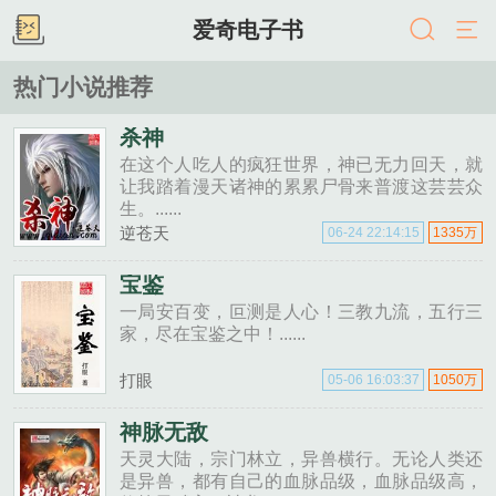
爱奇电子书
热门小说推荐
杀神
在这个人吃人的疯狂世界，神已无力回天，就
让我踏着漫天诸神的累累尸骨来普渡这芸芸众
生。......
逆苍天
06-24 22:14:15
1335万
宝鉴
一局安百变，叵测是人心！三教九流，五行三
家，尽在宝鉴之中！......
打眼
05-06 16:03:37
1050万
神脉无敌
天灵大陆，宗门林立，异兽横行。无论人类还
是异兽，都有自己的血脉品级，血脉品级高，