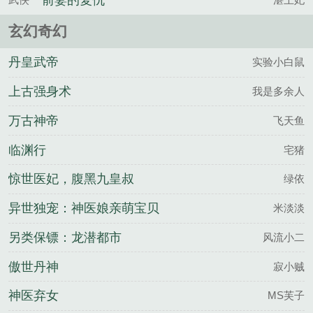
前妻的复仇
玄幻奇幻
丹皇武帝
实验小白鼠
上古强身术
我是多余人
万古神帝
飞天鱼
临渊行
宅猪
惊世医妃，腹黑九皇叔
绿依
异世独宠：神医娘亲萌宝贝
米淡淡
另类保镖：龙潜都市
风流小二
傲世丹神
寂小贼
神医弃女
MS芙子