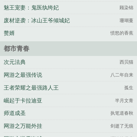
魅王宠妻：鬼医纨绔妃
顾染锦
废材逆袭：冰山王爷倾城妃
珊瑚蔓
赘婿
愤怒的香蕉
都市青春
次元法典
西贝猫
网游之最强传说
八二年自来
王者荣耀之最强路人王
孤生
崛起于卡拉迪亚
半月文青
师道成圣
执笔道春秋
网游之万能外挂
剑逝了无痕