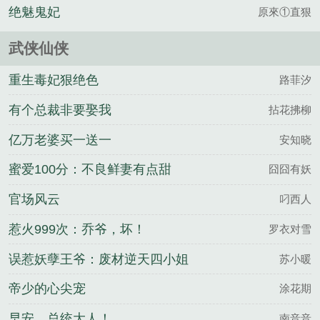
绝魅鬼妃
原來①直狠
武侠仙侠
重生毒妃狠绝色
路菲汐
有个总裁非要娶我
拈花拂柳
亿万老婆买一送一
安知晓
蜜爱100分：不良鲜妻有点甜
囧囧有妖
官场风云
叼西人
惹火999次：乔爷，坏！
罗衣对雪
误惹妖孽王爷：废材逆天四小姐
苏小暖
帝少的心尖宠
涂花期
早安，总统大人！
南音音