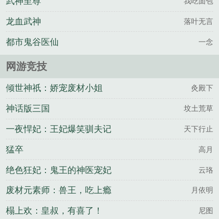
武神至尊
我吃面包
龙血武神
落叶无言
都市鬼谷医仙
一念
网游竞技
倾世神祇：娇宠废材小姐
灸殿下
神话版三国
坟土荒草
一夜悍妃：王妃爆笑驯夫记
天下行止
猛卒
高月
绝色狂妃：鬼王的神医宠妃
云珞
废材元素师：兽王，吃上瘾
月依明
榻上欢：皇叔，有喜了！
尼图