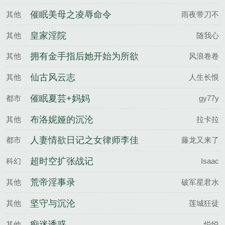
催眠美母之凌辱命令
其他
雨夜带刀不
皇家淫院
其他
随我心
拥有金手指后她开始为所欲
其他
风浪卷卷
为（nph）
仙古风云志
其他
人生长恨
催眠夏芸+妈妈
都市
gy77y
布洛妮娅的沉沦
其他
拉卡拉
人妻情欲日记之女律师李佳
都市
藤龙又来了
芯的淫乱回忆
超时空扩张战记
科幻
Isaac
荒帝淫事录
其他
破军星君水
坚守与沉沦
其他
莲城狂徒
痴迷诱惑
其他
悦悦