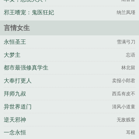
邪王嗜宠：鬼医狂妃
纳兰凤瑾
言情女生
永恒圣王
雪满弓刀
大梦主
忘语
都市最强修真学生
林北留
大奉打更人
卖报小郎君
拜师九叔
西瓜有皮不
异世界道门
清风小道童
逆天邪神
无敌贱客
一念永恒
耳根