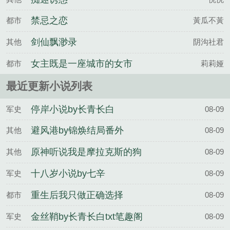
禁忌之恋
都市
黃瓜不黃
剑仙飘渺录
其他
阴沟社君
女主既是一座城市的女市
都市
莉莉娅
长，背地里还是城市里成名
最近更新小说列表
多年的女侠
停岸小说by长青长白
军史
08-09
避风港by锦焕结局番外
其他
08-09
原神听说我是摩拉克斯的狗
其他
08-09
十八岁小说by七辛
军史
08-09
重生后我只做正确选择
都市
08-09
金丝鞘by长青长白txt笔趣阁
军史
08-09