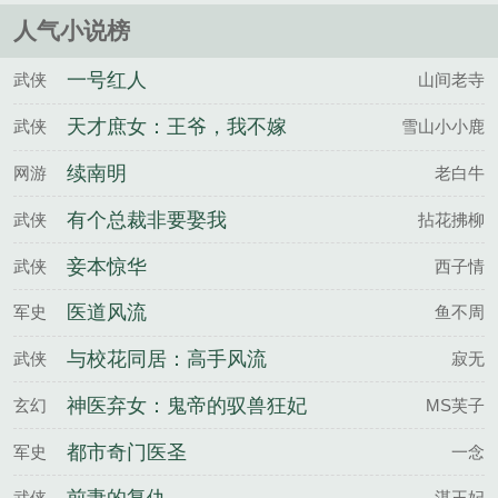
人气小说榜
一号红人
武侠
山间老寺
天才庶女：王爷，我不嫁
武侠
雪山小小鹿
续南明
网游
老白牛
有个总裁非要娶我
武侠
拈花拂柳
妾本惊华
武侠
西子情
医道风流
军史
鱼不周
与校花同居：高手风流
武侠
寂无
神医弃女：鬼帝的驭兽狂妃
玄幻
MS芙子
都市奇门医圣
军史
一念
武侠
湛王妃