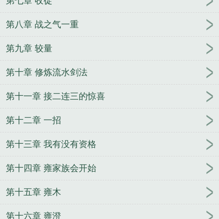
第七章 收徒
月辉翻译
天子之剑上决浮云
弓弯明月辉是什么意
思
剑决浮云传TXT
栖霞山剑决浮云
剑决浮云传 聚
第八章 战之气一重
合中文网
剑决浮云气攻略
剑决浮云横扫五合
剑决
第九章 较量
浮云钢琴谱
剑决浮云传txt
李白挥剑决浮云
剑决浮
云传动漫在线看
剑决浮云千里去
剑决浮云披
心平
第十章 修炼流水剑法
化寒霜
剑决浮云艾尔登法环
弓弯明月辉意思
剑诀
浮云钢琴谱
妖皇本纪
英雄无敌之诸神的叹息
抗日
第十一章 接二连三的惊喜
之白眼狼
火影世界修仙记
大清总统
斩仙诛神
火
影穿越之鬼瞳秋茫
情定千年之君王爱过头
杀震天
第十二章 一招
下
教父诞生
加速世界之军火宅
妖邪天下之命运
妄想西游记
诡探玄踪
修身养病
末世杀劫
仙之吻
第十三章 我有没有资格
人猿星球之再创文明
天道剑影
大妖刀时代
第十四章 雍家族会开始
第十五章 雍木
第十六章 雍澄