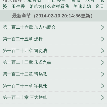
相关推荐：
透骨香
十日终焉
脔仙
乐可
老
是群号，虽然我知道没人加。...
婆
玉生香
弟弟为什么这样看我
美味儿媳
窥天
《剑决浮云》是添熙精心创作的玄幻类小说。
光
囚于永夜
冰川撞骄阳
长日光阴
难渡
谁把
最新章节（2014-02-10 20:14:56更新）
谁当真
娘娘腔
荒野植被
放学等我
干涸地
封
建糟粕
赤鸾
腌臜
乐可
欲言难止
情债难
第一百二十六章 加入猎鹰会
逃
炙野
覆雨翻云
欲女封
野火
撒野
沁
桃
提灯看刺刀
易感
折腰
桃运无双
金麟岂是
第一百二十五章 选择
池中物
掌中的美母
破云2吞海
爱情悖论
乱情家
第一百二十四章 司徒浩
庭
瘤剑仙
偷偷藏不住
商野周颂
针锋对决
原
来我是鲛人
医道风流
蜜汁樱桃
欲壑难填
裸
第一百二十三章 朱雀之拳
纱
春闺记事
催眠眼镜
饥饿学院
北电门房
冬
禧日记
人兽情系列
玩具
明星潜规则之皇
闺蜜
第一百二十二章 请赐教
老公
肉观音莲
情蛊
蛊真人
妾本惊华
金银花
露
幸臣
混乱家庭派对
想抱你
她的半纱裙
夏
第一百二十一章 军机处
寻无望
夜奔
李兵沈思
沪上烟雨
玉荷
于
青
酸果新痕
我见南山
春情缱
暗里偷香
云
第一百二十章 三大榜单
汐
错位
苗疆客
林笑小说
顶级掠食者
俗世情