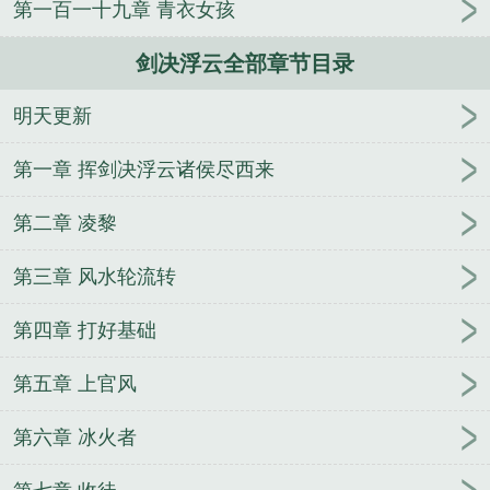
第一百一十九章 青衣女孩
人
逢雨
玉壶传
小三上位
杜松茉莉
一行白
鹭
帐中珠
青蛇缠腰
三人行
裴医生
青云红
剑决浮云全部章节目录
颜
难奴
恋爱日
折骨
一屋暗灯
心头血
带枪
出巡
哥哥管教的日子
同居
驯夫
惜樽空
倾卿
明天更新
夺卿
两a相逢
露水芙蓉
老书屋免费阅读
女生小
说网
630阅读网
金丝雀
浮云简谱
秦王扫六虎视
第一章 挥剑决浮云诸侯尽西来
何雄哉虎啸!挥剑决浮云
秦王挥剑决浮云
剑诀功法
剑决手决
剑决浮云传
剑决浮云游戏
剑决浮云气
第二章 凌黎
剑决浮云变奏简谱
剑决浮云网名设置
弓弯明月辉比
第三章 风水轮流转
喻什么
剑决浮云是什么意思
忘川风华录剑决浮云
剑决浮云简谱
剑决浮云气什么意思
剑决浮云披的意
第四章 打好基础
思
剑决浮云传 宇宙幻影
剑诀 作者云墨月
弓弯明月
辉什么意思
剑决浮云气弓弯明月辉
飞剑决浮云
弓
第五章 上官风
弯明月辉 古代
剑诀浮云简谱
剑决浮云传TXT全集免
费
弓弯明月辉翻译
什么剑决浮云
剑决浮云说的是
第六章 冰火者
哪个人物
新笑傲江湖 剑决浮云
剑决浮云什么意思
浮云气的意思
剑决
剑决浮云记
剑决浮云气 弓弯明