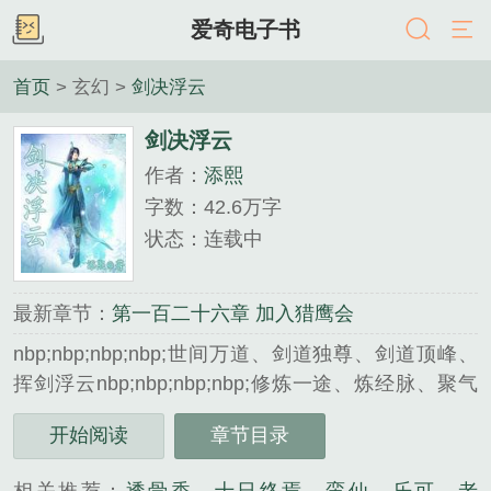
爱奇电子书
首页
> 玄幻 >
剑决浮云
剑决浮云
作者：
添熙
字数：42.6万字
状态：连载中
最新章节：
第一百二十六章 加入猎鹰会
nbp;nbp;nbp;nbp;世间万道、剑道独尊、剑道顶峰、
挥剑浮云nbp;nbp;nbp;nbp;修炼一途、炼经脉、聚气
元、结星月、凝威压、碎虚空、晓法则、掌世界
开始阅读
章节目录
nbp;nbp;nbp;nbp;战之气—战元—战星—战月—战天
—战王—战神—战帝nbp;nbp;nbp;nbp;301317992这