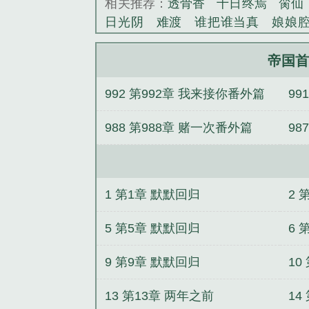
相关推荐：
透骨香
十日终焉
脔仙
日光阴
难渡
谁把谁当真
娘娘
野
覆雨翻云
欲女封
野火
撒野
情悖论
乱情家庭
瘤剑仙
偷偷藏
帝国首
事
催眠眼镜
饥饿学院
北电门房
992 第992章 我来接你番外篇
99
惊华
金银花露
幸臣
混乱家庭派
见南山
春情缱
暗里偷香
云汐
大结局
番
988 第988章 赌一次番外篇
98
白鹭
帐中珠
青蛇缠腰
三人行
居
驯夫
惜樽空
倾卿夺卿
两a
番
第930章
帝国首席甜宠亿万老婆 凌
婆里面关于安琪
帝国首席甜宠亿万
1 第1章 默默回归
2 
老婆
帝国首席甜宠亿万老婆(苏默默
番外免费阅读
帝国首席甜宠亿万老婆
5 第5章 默默回归
6 
万老婆全文阅读
帝国首席甜宠亿万老
9 第9章 默默回归
10
万老婆钟祯
帝国首席甜宠亿万老婆
人吗?
帝国首席甜宠亿万老婆免费阅
13 第13章 两年之前
14
免费
帝国首席甜宠亿万老婆凌小柒