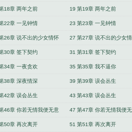
首席甜宠亿万老婆txt免费
帝国首席甜宠亿万老婆 梅语中
 第18章 两年之前
19 第19章 两年之前
国首席甜宠亿万老婆百度
帝国首席甜宠亿万老婆完整版
婚姻
侯门悍妻
蜜战100天，总裁太欺人
新婚燕尔，总
 第22章 一见钟情
23 第23章 一见钟情
了！
再嫁，慕少的神秘娇妻
一路上有你，律师老公太
世
大小姐的妖孽保镖
最强神兵
星际绝色祭司
我的手
 第26章 说不出的少女情怀
27 第27章 说不出的少女
 第30章 签下契约
31 第31章 签下契约
 第34章 一夜贪欢
35 第35章 我不逼你
 第38章 深夜情深
39 第39章 误会丛生
 第42章 误会丛生
43 第43章 误会丛生
 第46章 你若无情我便无意
47 第47章 你若无情我便
 第50章 再次离开
51 第51章 再次离开