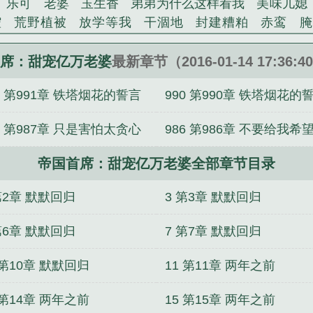
乐可
老婆
玉生香
弟弟为什么这样看我
美味儿媳
腔
荒野植被
放学等我
干涸地
封建糟粕
赤鸾
腌
沁桃
提灯看刺刀
易感
折腰
桃运无双
金麟岂是
不住
商野周颂
针锋对决
原来我是鲛人
医道风流
席：甜宠亿万老婆
最新章节（2016-01-14 17:36:
冬禧日记
人兽情系列
玩具
明星潜规则之皇
闺蜜
1 第991章 铁塔烟花的誓言
990 第990章 铁塔烟花的
对
想抱你
她的半纱裙
夏寻无望
夜奔
李兵沈思
错位
苗疆客
林笑小说
顶级掠食者
俗世情人
逢雨
外篇
番外篇
7 第987章 只是害怕太贪心
986 第986章 不要给我希
裴医生
青云红颜
难奴
恋爱日
折骨
一屋暗灯
心
相逢
露水芙蓉
老书屋免费阅读
女生小说网
630阅
外篇
帝国首席：甜宠亿万老婆全部章节目录
外篇
小柒
帝国首席甜宠亿万老婆安琪钟亦
帝国首席甜宠亿万
老婆好看吗
帝国首席甜宠亿万老婆人员介绍
帝国首席甜
第2章 默默回归
3 第3章 默默回归
安情)
帝国首席甜宠亿万老婆作文
帝国首席甜宠亿万老
 百度
帝国首席甜宠亿万老婆 在线阅读
帝国首席甜宠
第6章 默默回归
7 第7章 默默回归
婆 第1章
帝国首席甜宠亿万老婆有续集吗
帝国首席甜
 第10章 默默回归
11 第11章 两年之前
蔡晚晴喜欢谁
帝国首席甜宠亿万老婆 叶小瑜
帝国首席
读
帝国首席甜宠亿万老婆全文免费阅读
帝国首席甜宠
 第14章 两年之前
15 第15章 两年之前
帝国首席甜宠亿万老婆是双洁吗
帝国首席甜宠亿万老婆