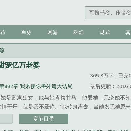
都市
军史
网游
科幻
灵异
其
婆
甜宠亿万老婆
365.3万字 | 已完
2 第992章 我来接你番外篇大结局
最后更新：2016-01-
，她是富家独女，他与她青梅竹马。他爱她，无奈她不知
的情哥哥，但是我不爱你。“他转身离去，当她发现她原来
笑“我爱了你整整一个曾经。“她泪如雨下，他继续说“我还要
章节目录
宠亿万老婆》是凌小柒精心创作的军史类小说。