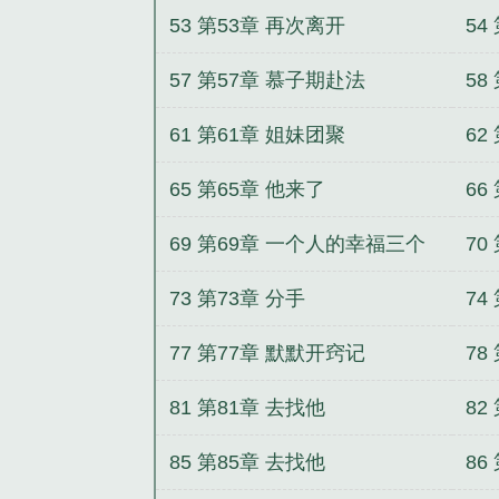
53 第53章 再次离开
54
57 第57章 慕子期赴法
58
61 第61章 姐妹团聚
62
65 第65章 他来了
66
69 第69章 一个人的幸福三个
70
人的心伤
人
73 第73章 分手
74
77 第77章 默默开窍记
78
81 第81章 去找他
82
85 第85章 去找他
86