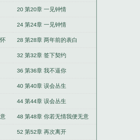
文
帝国首席甜宠亿万老婆安情
帝国
20 第20章 一见钟情
仙道
全能召唤：绝色植灵师
回到过
裁老公不是人
妃常不乖，错惹蛇蝎冷
24 第24章 一见钟情
危险
金牌嫡女，逃嫁太子妃
独家挚
机里有美女
都市之最强
情怀
28 第28章 两年前的表白
32 第32章 签下契约
36 第36章 我不逼你
40 第40章 误会丛生
44 第44章 误会丛生
无意
48 第48章 你若无情我便无意
52 第52章 再次离开