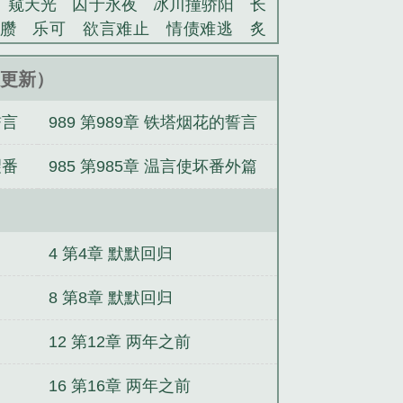
窥天光
囚于永夜
冰川撞骄阳
长
臜
乐可
欲言难止
情债难逃
炙
池中物
掌中的美母
破云2吞海
爱
蜜汁樱桃
欲壑难填
裸纱
春闺记
40更新）
老公
肉观音莲
情蛊
蛊真人
妾本
誓言
989 第989章 铁塔烟花的誓言
沪上烟雨
玉荷
于青
酸果新痕
我
玉壶传
小三上位
杜松茉莉
一行
番外篇
望番
985 第985章 温言使坏番外篇
头血
带枪出巡
哥哥管教的日子
同
读网
金丝雀
帝国首席甜宠亿万老婆
老婆言情中文网
帝国首席甜宠亿万老
宠亿万老婆在哪看
帝国首席甜宠亿万
4 第4章 默默回归
婆同类型
帝国首席甜宠亿万老婆安琪
亿万老婆苏梓萱蓝斯
帝国首席甜宠亿
8 第8章 默默回归
宠亿万老婆最新章节
帝国首席甜宠亿
12 第12章 两年之前
甜宠亿万老婆里女主是男主的第一个女
亿万老婆TXT
帝国首席甜宠亿万老婆
16 第16章 两年之前
类似的
帝国首席甜宠亿万老婆 免费