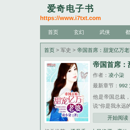
爱奇电子书
https://www.i7txt.com
首页
玄幻
武侠
首页
> 军史 >
帝国首席：甜宠亿万老
帝国首席：
作者：
凌小柒
最新章节：
99
他是帝国总裁
说“你是我永远
么？“他淡淡一
开始阅读
《帝国首席：甜