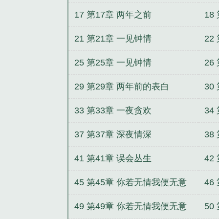
帝国首席甜宠亿万老婆笔趣阁
帝国
17 第17章 两年之前
18
首席甜宠亿万老婆免费阅读全文
帝
去当导演
唐门新娘，女财阀的危险
21 第21章 一见钟情
22
皇
鬼夫来临
旧爱晚成，宝贝别闹
爱，总裁的蜜恋甜妻
弃妇重生在末
25 第25章 一见钟情
26
29 第29章 两年前的表白
30
33 第33章 一夜贪欢
34
37 第37章 深夜情深
38
41 第41章 误会丛生
42
45 第45章 你若无情我便无意
46
49 第49章 你若无情我便无意
50