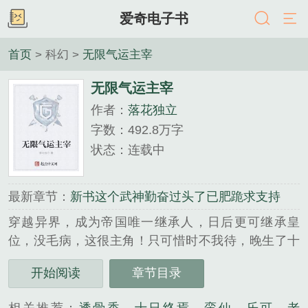
爱奇电子书
首页
> 科幻 >
无限气运主宰
无限气运主宰
作者：
落花独立
字数：492.8万字
状态：连载中
最新章节：
新书这个武神勤奋过头了已肥跪求支持
穿越异界，成为帝国唯一继承人，日后更可继承皇
位，没毛病，这很主角！只可惜时不我待，晚生了十
几年，未能力挽狂澜于国破家亡之前！只能无奈沦为
开始阅读
章节目录
囚犯，被困樊笼不得逃脱！好在有诸天万界作为后
盾，更可用气运兑换诸多功法宝物！那还有什么好说