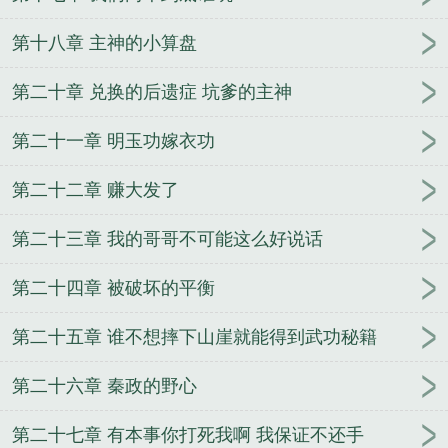
限气运主宰精校
神灵的领域
超级兵王俏总裁
重活
那些年
超级心悦系统
灾变尸疫
端公秘录
幸失十
第十八章 主神的小算盘
亿：许少的背债妻
一觉醒来一贫如洗还成了家
魔道
掌门巨擘系统
楚时归
剑震山岳
影王
都市之我是
第二十章 兑换的后遗症 坑爹的主神
法爷
异界重生之大资本家系统
异界邂逅二次元女
第二十一章 明玉功嫁衣功
神
文抄公系统
相逢
天下为江湖
两界大明星
神明
的救赎
第二十二章 赚大发了
第二十三章 我的哥哥不可能这么好说话
第二十四章 被破坏的平衡
第二十五章 谁不想摔下山崖就能得到武功秘籍
第二十六章 秦政的野心
第二十七章 有本事你打死我啊 我保证不还手