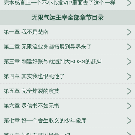
完本感言上一个不小心发VIP里面去了这个一样
人
逢雨
玉壶传
小三上位
杜松茉莉
一行白
鹭
帐中珠
青蛇缠腰
三人行
裴医生
青云红
无限气运主宰全部章节目录
颜
难奴
恋爱日
折骨
一屋暗灯
心头血
带枪
出巡
哥哥管教的日子
同居
驯夫
惜樽空
倾卿
第一章 我不是楚南
夺卿
两a相逢
露水芙蓉
老书屋免费阅读
女生小
说网
630阅读网
金丝雀
无限气运主宰完本TXT
第二章 无限流业务都拓展到异界来了
无限气运主宰秦穹结局
无限气运主宰焰灵姬
无限气
运主宰女主有几个
无限气运主宰优书网
无限气运主
第三章 刚建好账号就遇到大BOSS的赶脚
宰推到几个
无限气运主宰马振章节
无限气运主宰百
第四章 其实我也恨死他了
科
无限气运主宰女主暴露
无限气运主宰有雷吗
无
限气运主宰 最新章节 无弹窗
无限气运主宰番外
无
第五章 完全炸裂的演技
限气运主宰起点
无限气运主宰秦政结局死了没
无限
气运主宰秦政
无限气运主宰TXT
无限气运主宰 第1
第六章 尽信书不如无书
章
无限气运主宰秦政怎么回事
无限气运主宰结局
无限气运主宰狂徒是谁
无限气运主宰百度
无限气运
第七章 好一个舍生取义的少年俊彦
主宰落花独立
无限气运主宰秦政结局是什么
无限气
运主宰在线阅读
无限气运主宰女主
无限气运主宰结