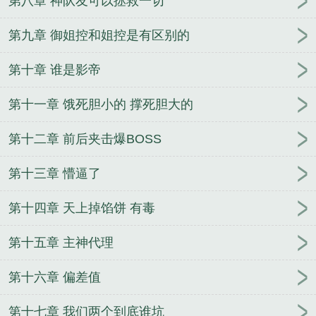
第八章 神队友可以拯救一切
局是什么
无限气运主宰秦穹
无限气运主宰有几个女
主
无限气运主宰狂徒身份
无限气运主宰百度百科
第九章 御姐控和姐控是有区别的
无限气运主宰狂徒秦政
主宰灵域山海经
无限气运主
第十章 谁是影帝
宰修炼等级
无限气运主宰秦进 春夏秋冬
无限气运
主宰女主都有谁
无限气运主宰笔趣阁手机版
无限气
第十一章 饿死胆小的 撑死胆大的
运主宰推倒女主多少章
无限气运主宰txt精校版
无限
气运主宰精校TXT
无限气运主宰收了婠婠
无限气运
第十二章 前后夹击爆BOSS
主宰 落花独立
无限气运主宰1522章
无限气运主宰
二次元
无限气运主宰郭靖出现在哪些章节
无限气运
第十三章 懵逼了
主宰几个女主
无限气运主宰狂先生是谁
无限气运主
宰境界划分
无限气运主宰穿越的世界
无限气运主宰
第十四章 天上掉馅饼 有毒
狂徒
无限气运主宰第三十八章
无限气运主宰女主推
第十五章 主神代理
倒顺序
无限气运主宰笔趣阁
无限气运主宰推倒秦穹
多少章
无限气运主宰类似
无限气运主宰免费阅读
第十六章 偏差值
无限气运主宰txt
无限气运主宰主角什么时候回去报
仇
无限气运主宰人物介绍
无限气运主宰未删减
无
第十七章 我们两个到底谁坑