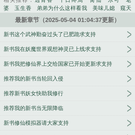
相关推荐：
透骨香
十日终焉
脔仙
乐可
老
的？苏景拿出了自己的气运值，一通买买买……“什
婆
玉生香
弟弟为什么这样看我
美味儿媳
窥天
么？气运值过低会导致被世界排斥变的很倒霉？
光
囚于永夜
冰川撞骄阳
长日光阴
难渡
谁把
更......
最新章节（2025-05-04 01:04:37更新）
谁当真
娘娘腔
荒野植被
放学等我
干涸地
封
《无限气运主宰》是落花独立精心创作的科幻类小
建糟粕
赤鸾
腌臜
乐可
欲言难止
情债难
新书这个武神勤奋过头了已肥跪求支持
说。
逃
炙野
覆雨翻云
欲女封
野火
撒野
沁
桃
提灯看刺刀
易感
折腰
桃运无双
金麟岂是
新书我在妖魔世界观想神灵已上线求支持
池中物
掌中的美母
破云2吞海
爱情悖论
乱情家
新书我把修仙界上交给国家已开始更新求支持
庭
瘤剑仙
偷偷藏不住
商野周颂
针锋对决
原
来我是鲛人
医道风流
蜜汁樱桃
欲壑难填
裸
推荐我的新书当轮回入侵
纱
春闺记事
催眠眼镜
饥饿学院
北电门房
冬
禧日记
人兽情系列
玩具
明星潜规则之皇
闺蜜
推荐新书妖女快助我修行
老公
肉观音莲
情蛊
蛊真人
妾本惊华
金银花
露
幸臣
混乱家庭派对
想抱你
她的半纱裙
夏
推荐我的新书当无限降临
寻无望
夜奔
李兵沈思
沪上烟雨
玉荷
于
青
酸果新痕
我见南山
春情缱
暗里偷香
云
新书修仙模拟器请大家支持
汐
错位
苗疆客
林笑小说
顶级掠食者
俗世情