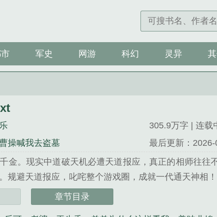
都市
军史
网游
科幻
灵异
其
xt
乐
305.9万字 | 连载
曹操喊我去盗墓
最后更新：2026-03-
千金。现实中道破天机必遭天道报应，真正的相师往往
规避天道报应，叱咤整个游戏圈，成就一代通天神相！企鹅书友群：
xt》是我知鱼之乐精心创作的科幻类小说。
章节目录