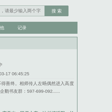
搜 索
他
记录
中
17 06:45:25
不得善终。相师传人左旸偶然进入高度
597-699-092......