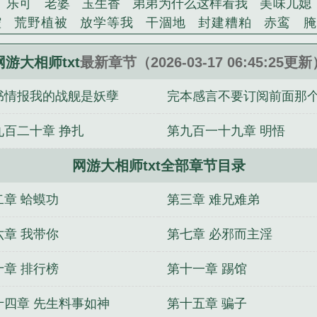
乐可
老婆
玉生香
弟弟为什么这样看我
美味儿媳
腔
荒野植被
放学等我
干涸地
封建糟粕
赤鸾
腌
沁桃
提灯看刺刀
易感
折腰
桃运无双
金麟岂是
不住
商野周颂
针锋对决
原来我是鲛人
医道风流
网游大相师txt
最新章节（2026-03-17 06:45:25更新
冬禧日记
人兽情系列
玩具
明星潜规则之皇
闺蜜
书情报我的战舰是妖孽
完本感言不要订阅前面那
对
想抱你
她的半纱裙
夏寻无望
夜奔
李兵沈思
错位
苗疆客
林笑小说
顶级掠食者
俗世情人
逢雨
错了要收费
九百二十章 挣扎
第九百一十九章 明悟
裴医生
青云红颜
难奴
恋爱日
折骨
一屋暗灯
心
相逢
露水芙蓉
老书屋免费阅读
女生小说网
630阅读
网游大相师txt全部章节目录
师txt奇书网
网游大相师txt全本
网游之大相师
网游大
网游大相师好看吗
网游大相师无弹窗
网游植物师
网游
二章 蛤蟆功
第三章 难兄难弟
之相师传奇
网游大相师TXT免费全本
网游大相师书评
相师全文
网游大相师百度
网游大相师TXT
网游大相
六章 我带你
第七章 必邪而主淫
相师
网游大相师TXT精校版
网游大相师之九
网游大相
十章 排行榜
第十一章 踢馆
游大相师精校版
乡野小村医
奇怪的鬼
穿越异界做大侠
如初夏
恐怖修真
南风不曾知我意
兵王传奇
修真强者
十四章 先生料事如神
第十五章 骗子
骄
我有一个时空门
唐僧走星路
表哥快跑