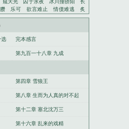
窥天光
囚于永夜
冰川撞骄阳
长
臜
乐可
欲言难止
情债难逃
炙
池中物
掌中的美母
破云2吞海
爱
蜜汁樱桃
欲壑难填
裸纱
春闺记
）
老公
肉观音莲
情蛊
蛊真人
妾本
个选
完本感言
沪上烟雨
玉荷
于青
酸果新痕
我
玉壶传
小三上位
杜松茉莉
一行
第九百一十八章 九成
头血
带枪出巡
哥哥管教的日子
同
网
金丝雀
网游大相师有几个女主
相师精校
网游大相师百度百科女主
大相师 我知鱼之乐
大相师免费
网游
第四章 雪狼王
网游大相师左旸人物简介
网游大相师
师女主有几个
网游大相师女主角是谁
第八章 生而为人真的对不起
师百度百科
网游大相师后宫
网游大
第十二章 塞北沈万三
万界兑换系统
直播快穿之打脸成神
都市纵横
系统之主播奇才
天墟战纪
第十六章 乱来的戏精