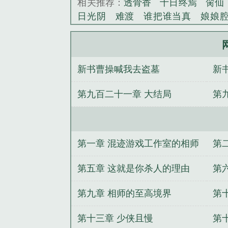
相关推荐：
透骨香
十日终焉
脔仙
日光阴
难渡
谁把谁当真
娘娘
野
覆雨翻云
欲女封
野火
撒野
情悖论
乱情家庭
瘤剑仙
偷偷藏
事
催眠眼镜
饥饿学院
北电门房
新书曹操喊我去盗墓
新
惊华
金银花露
幸臣
混乱家庭派
见南山
春情缱
暗里偷香
云汐
第九百二十一章 大结局
第
白鹭
帐中珠
青蛇缠腰
三人行
居
驯夫
惜樽空
倾卿夺卿
两a
网游大相师全本TXT笔趣阁
网游大相
网游大相师txt
网游大相师txt精校
第一章 混迹游戏工作室的相师
第
大相师剧情
网游大相师百科
网游
笔趣阁
网游大相师主角老婆
网游大
第五章 这就是你杀人的理由
第
网游大相师女主角有吗
免费阅读大
第九章 相师的至高境界
第
相师免费阅读
网游大相师女主
网
捡来一枚戒指
我有一柄通灵剑
念
第十三章 少侠且慢
第
女主她武力值爆表
名士为凰
运途天