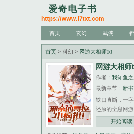
爱奇电子书
https://www.i7txt.com
首页
玄幻
武侠
首页
> 科幻 >
网游大相师txt
网游大相师t
作者：
我知鱼之
最新章节：
新书
铁口直断，一字
还原的全息网游。
《网游大相师t
开始阅读