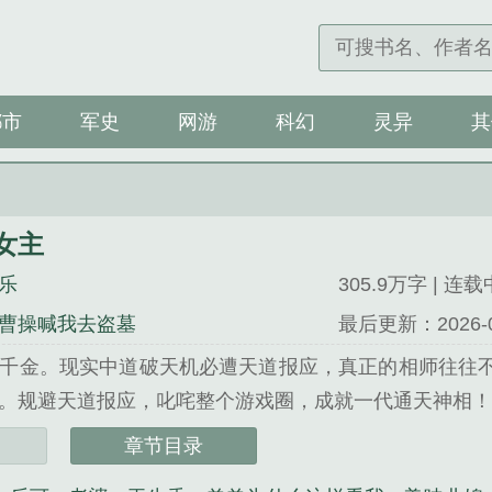
都市
军史
网游
科幻
灵异
其
女主
乐
305.9万字 | 连载
曹操喊我去盗墓
最后更新：2026-03-
千金。现实中道破天机必遭天道报应，真正的相师往往
规避天道报应，叱咤整个游戏圈，成就一代通天神相！企鹅书友群：
主》是我知鱼之乐精心创作的科幻类小说。
章节目录