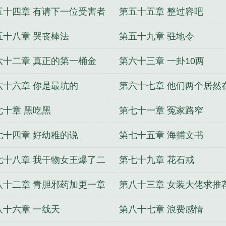
五十四章 有请下一位受害者
第五十五章 整过容吧
五十八章 哭丧棒法
第五十九章 驻地令
六十二章 真正的第一桶金
第六十三章 一卦10两
六十六章 你是最坑的
第六十七章 他们两个居然
起了
七十章 黑吃黑
第七十一章 冤家路窄
七十四章 好幼稚的说
第七十五章 海捕文书
七十八章 我干物女王爆了二
第七十九章 花石戒
一
八十二章 青胆邪药加更一章
第八十三章 女装大佬求推
八十六章 一线天
第八十七章 浪费感情