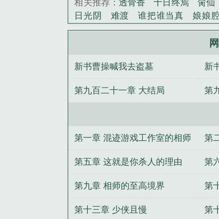
相关推荐：
透骨香
十日终焉
脔仙
日光阴
难渡
谁把谁当真
娘娘
野
覆雨翻云
欲女封
野火
撒野
情悖论
乱情家庭
瘤剑仙
偷偷藏
网
事
催眠眼镜
饥饿学院
北电门房
新书曹操喊我去盗墓
新
惊华
金银花露
幸臣
混乱家庭派
见南山
春情缱
暗里偷香
云汐
第九百二十一章 大结局
第
白鹭
帐中珠
青蛇缠腰
三人行
居
驯夫
惜樽空
倾卿夺卿
两a
之相师传奇
网游大相师女主有几个
大相师无弹窗
网游大相师全本TXT
第一章 混迹游戏工作室的相师
第
校
网游大相师笔趣阁
网游大相师精
大相师剧情
网游大相师免费阅读
第五章 这就是你杀人的理由
第
大相师
网游之大相师
网游大相师tx
第九章 相师的至高境界
第
游大相师女主
网游大相师全文
网
真
我有一柄通灵剑
我有一个时空门
第十三章 少侠且慢
第
如初夏
女主她武力值爆表
系统之主