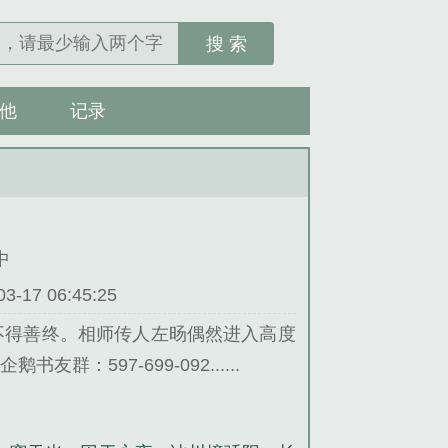
搜 索
他
记录
中
17 06:45:25
不得善终。相师传人左旸偶然进入高度
597-699-092......