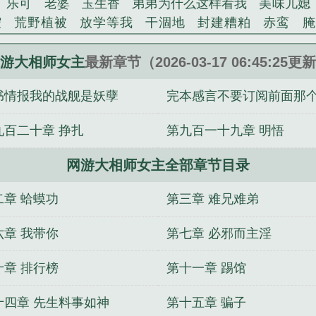
乐可
老婆
玉生香
弟弟为什么这样看我
美味儿媳
腔
荒野植被
放学等我
干涸地
封建糟粕
赤鸾
腌
沁桃
提灯看刺刀
易感
折腰
桃运无双
金麟岂是
不住
商野周颂
针锋对决
原来我是鲛人
医道风流
游大相师女主
最新章节（2026-03-17 06:45:25更
冬禧日记
人兽情系列
玩具
明星潜规则之皇
闺蜜
书情报我的战舰是妖孽
完本感言不要订阅前面那
对
想抱你
她的半纱裙
夏寻无望
夜奔
李兵沈思
错位
苗疆客
林笑小说
顶级掠食者
俗世情人
逢雨
错了要收费
九百二十章 挣扎
第九百一十九章 明悟
裴医生
青云红颜
难奴
恋爱日
折骨
一屋暗灯
心
相逢
露水芙蓉
老书屋免费阅读
女生小说网
630阅读
网游大相师女主全部章节目录
网游大相师txt奇书网
网游大相师女主角是谁
网游大相
笔趣阁
网游大相师 我知鱼之乐
网游大相师txt精校
网
二章 蛤蟆功
第三章 难兄难弟
校版
网游大相师女主角有吗
网游大相师txt
网游大相
网游大相师百度百科
网游植物师
网游大相师TXT精校版
六章 我带你
第七章 必邪而主淫
t百度
大相师免费
网游大相师好看吗
网游大相师后宫
十章 排行榜
第十一章 踢馆
游大相师主角老婆
穿越异界做大侠
奇怪的鬼
兵王传奇
直播快穿之打脸成神
天墟战纪
乡野小村医
唐僧走星
十四章 先生料事如神
第十五章 骗子
播奇才
修真强者都市纵横
南风不曾知我意