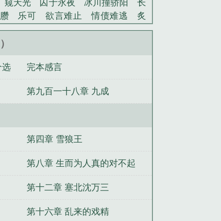
窥天光
囚于永夜
冰川撞骄阳
长
臜
乐可
欲言难止
情债难逃
炙
池中物
掌中的美母
破云2吞海
爱
蜜汁樱桃
欲壑难填
裸纱
春闺记
新）
老公
肉观音莲
情蛊
蛊真人
妾本
个选
完本感言
沪上烟雨
玉荷
于青
酸果新痕
我
玉壶传
小三上位
杜松茉莉
一行
第九百一十八章 九成
头血
带枪出巡
哥哥管教的日子
同
网
金丝雀
网游大相师txt全本
网游
师书评
网游大相师有几个女主
网游
游大相师TXT免费全本
网游大相师精
第四章 雪狼王
师左旸人物简介
网游大相师之九
网游
网游大相师百度百科女主
免费阅读
第八章 生而为人真的对不起
网游大相师TXT
网游大相师百科
网
第十二章 塞北沈万三
捡来一枚戒指
万界兑换系统
恐怖修
路
运途天骄
名士为凰
表哥快跑
念
第十六章 乱来的戏精