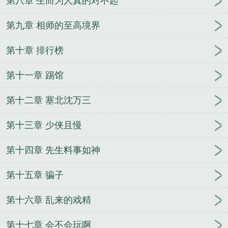
第八章 生而为人真的对不起
相师女主角是谁
网游大相师全本TXT笔趣阁
网游大
相师 我知鱼之乐
网游大相师好看吗
免费阅读大相
第九章 相师的至高境界
师
网游大相师精校版
万界兑换系统
表哥快跑
直
第十章 排行榜
播快穿之打脸成神
恐怖修真
我有一个时空门
念如
初夏
女主她武力值爆表
唐僧走星路
捡来一枚戒
第十一章 踢馆
指
系统之主播奇才
兵王传奇
天墟战纪
奇怪的鬼
修真强者都市纵横
南风不曾知我意
名士为凰
运途
第十二章 塞北沈万三
天骄
乡野小村医
穿越异界做大侠
我有一柄通灵
剑
第十三章 少侠且慢
第十四章 先生料事如神
第十五章 骗子
第十六章 乱来的戏精
第十七章 会不会玩啊