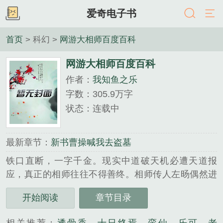
爱奇电子书
首页
> 科幻 >
网游大相师百度百科
网游大相师百度百科
作者：
我知鱼之乐
字数：305.9万字
状态：连载中
最新章节：
新书曹操喊我去盗墓
铁口直断，一字千金。现实中道破天机必遭天道报
应，真正的相师往往不得善终。相师传人左旸偶然进
入高度还原的全息网游。规避天道报应，叱咤整个游
开始阅读
章节目录
戏圈，成就一代通天神相！企鹅书友群：597-699-
092......