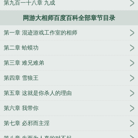
第九百一十八章 九成
人
逢雨
玉壶传
小三上位
杜松茉莉
一行白
鹭
帐中珠
青蛇缠腰
三人行
裴医生
青云红
网游大相师百度百科全部章节目录
颜
难奴
恋爱日
折骨
一屋暗灯
心头血
带枪
出巡
哥哥管教的日子
同居
驯夫
惜樽空
倾卿
第一章 混迹游戏工作室的相师
夺卿
两a相逢
露水芙蓉
老书屋免费阅读
女生小
说网
630阅读网
金丝雀
网游之大相师
网游大相
第二章 蛤蟆功
师百度百科女主
网游之相师传奇
网游大相师之九
网游大相师TXT精校版
网游大相师无弹窗
大相师免
第三章 难兄难弟
费
网游大相师百科
网游大相师精校
网游大相师
第四章 雪狼王
TXT
网游大相师笔趣阁
网游大相师txt全本
网游大
相师女主有几个
网游大相师全文
网游植物师
网游
第五章 这就是你杀人的理由
大相师女主角有吗
网游大相师剧情
网游大相师百
度
网游大相师主角老婆
网游大相师百度百科
网游
第六章 我带你
大相师左旸人物简介
网游大相师后宫
网游大相师txt
百度
网游大相师txt奇书网
网游大相师有几个女主
第七章 必邪而主淫
网游大相师免费阅读
网游大相师TXT免费全本
网游
大相师女主
网游大相师书评
网游大相师txt
网游大