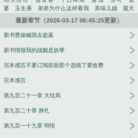
相关推荐：
透骨香
十日终焉
脔仙
乐可
老
《网游大相师百度百科》是我知鱼之乐精心创作的科
婆
玉生香
弟弟为什么这样看我
美味儿媳
窥天
幻类小说。
光
囚于永夜
冰川撞骄阳
长日光阴
难渡
谁把
最新章节（2026-03-17 06:45:25更新）
谁当真
娘娘腔
荒野植被
放学等我
干涸地
封
建糟粕
赤鸾
腌臜
乐可
欲言难止
情债难
新书曹操喊我去盗墓
逃
炙野
覆雨翻云
欲女封
野火
撒野
沁
桃
提灯看刺刀
易感
折腰
桃运无双
金麟岂是
新书情报我的战舰是妖孽
池中物
掌中的美母
破云2吞海
爱情悖论
乱情家
完本感言不要订阅前面那个选错了要收费
庭
瘤剑仙
偷偷藏不住
商野周颂
针锋对决
原
来我是鲛人
医道风流
蜜汁樱桃
欲壑难填
裸
完本感言
纱
春闺记事
催眠眼镜
饥饿学院
北电门房
冬
禧日记
人兽情系列
玩具
明星潜规则之皇
闺蜜
第九百二十一章 大结局
老公
肉观音莲
情蛊
蛊真人
妾本惊华
金银花
露
幸臣
混乱家庭派对
想抱你
她的半纱裙
夏
第九百二十章 挣扎
寻无望
夜奔
李兵沈思
沪上烟雨
玉荷
于
青
酸果新痕
我见南山
春情缱
暗里偷香
云
第九百一十九章 明悟
汐
错位
苗疆客
林笑小说
顶级掠食者
俗世情