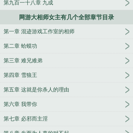
第九百一十八章 九成
人
逢雨
玉壶传
小三上位
杜松茉莉
一行白
鹭
帐中珠
青蛇缠腰
三人行
裴医生
青云红
网游大相师女主有几个全部章节目录
颜
难奴
恋爱日
折骨
一屋暗灯
心头血
带枪
出巡
哥哥管教的日子
同居
驯夫
惜樽空
倾卿
第一章 混迹游戏工作室的相师
夺卿
两a相逢
露水芙蓉
老书屋免费阅读
女生小
说网
630阅读网
金丝雀
网游大相师书评
网游大
第二章 蛤蟆功
相师精校版
网游大相师剧情
网游大相师TXT
网游
大相师百科
网游大相师有几个女主
网游大相师TXT
第三章 难兄难弟
精校版
网游大相师女主
网游大相师txt百度
免费阅
第四章 雪狼王
读大相师
网游大相师精校
网游大相师好看吗
网游
大相师无弹窗
网游大相师 我知鱼之乐
网游大相师
第五章 这就是你杀人的理由
百度百科女主
网游大相师txt奇书网
网游大相师笔趣
阁
网游大相师后宫
大相师免费
网游大相师之九
第六章 我带你
网游大相师女主有几个
网游大相师女主角有吗
网游
大相师女主角是谁
网游大相师全文
网游大相师免费
第七章 必邪而主淫
阅读
网游大相师全本TXT笔趣阁
网游大相师txt精
校
网游大相师主角老婆
网游大相师txt全本
网游之