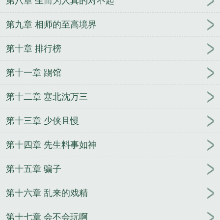
第八章 生而为人真的对不起
大相师
网游植物师
网游大相师txt
网游大相师左旸
人物简介
网游大相师百度百科
网游大相师TXT免费
第九章 相师的至高境界
全本
网游大相师百度
万界兑换系统
名士为凰
念
第十章 排行榜
如初夏
天墟战纪
唐僧走星路
恐怖修真
运途天骄
表哥快跑
女主她武力值爆表
系统之主播奇才
穿越
第十一章 踢馆
异界做大侠
南风不曾知我意
兵王传奇
乡野小村
医
捡来一枚戒指
我有一个时空门
我有一柄通灵
第十二章 塞北沈万三
剑
直播快穿之打脸成神
修真强者都市纵横
奇怪的
鬼
第十三章 少侠且慢
第十四章 先生料事如神
第十五章 骗子
第十六章 乱来的戏精
第十七章 会不会玩啊