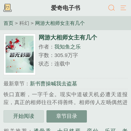
爱奇电子书
首页
> 科幻 >
网游大相师女主有几个
网游大相师女主有几个
作者：
我知鱼之乐
字数：305.9万字
状态：连载中
最新章节：
新书曹操喊我去盗墓
铁口直断，一字千金。现实中道破天机必遭天道报
应，真正的相师往往不得善终。相师传人左旸偶然进
入高度还原的全息网游。规避天道报应，叱咤整个游
开始阅读
章节目录
戏圈，成就一代通天神相！企鹅书友群：597-699-
092......