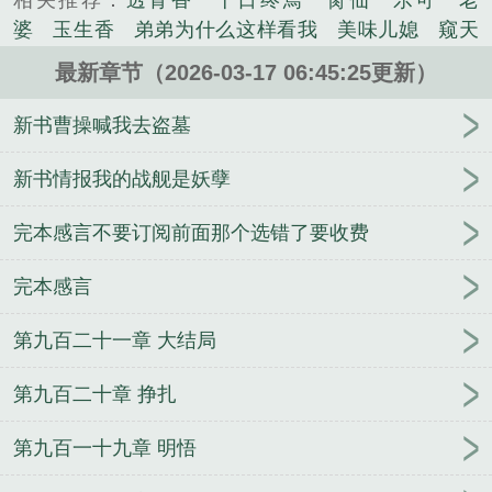
相关推荐：
透骨香
十日终焉
脔仙
乐可
老
《网游大相师女主有几个》是我知鱼之乐精心创作的
婆
玉生香
弟弟为什么这样看我
美味儿媳
窥天
科幻类小说。
光
囚于永夜
冰川撞骄阳
长日光阴
难渡
谁把
最新章节（2026-03-17 06:45:25更新）
谁当真
娘娘腔
荒野植被
放学等我
干涸地
封
建糟粕
赤鸾
腌臜
乐可
欲言难止
情债难
新书曹操喊我去盗墓
逃
炙野
覆雨翻云
欲女封
野火
撒野
沁
桃
提灯看刺刀
易感
折腰
桃运无双
金麟岂是
新书情报我的战舰是妖孽
池中物
掌中的美母
破云2吞海
爱情悖论
乱情家
完本感言不要订阅前面那个选错了要收费
庭
瘤剑仙
偷偷藏不住
商野周颂
针锋对决
原
来我是鲛人
医道风流
蜜汁樱桃
欲壑难填
裸
完本感言
纱
春闺记事
催眠眼镜
饥饿学院
北电门房
冬
禧日记
人兽情系列
玩具
明星潜规则之皇
闺蜜
第九百二十一章 大结局
老公
肉观音莲
情蛊
蛊真人
妾本惊华
金银花
露
幸臣
混乱家庭派对
想抱你
她的半纱裙
夏
第九百二十章 挣扎
寻无望
夜奔
李兵沈思
沪上烟雨
玉荷
于
青
酸果新痕
我见南山
春情缱
暗里偷香
云
第九百一十九章 明悟
汐
错位
苗疆客
林笑小说
顶级掠食者
俗世情