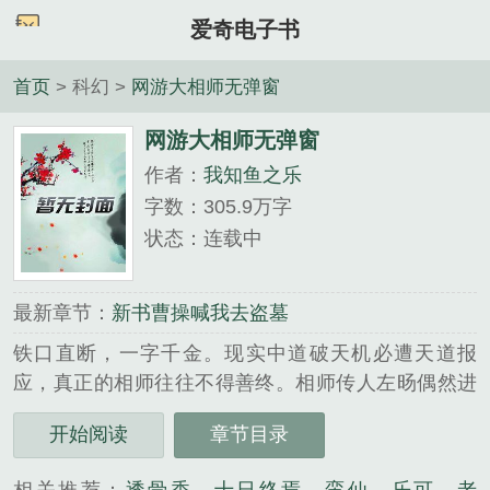
爱奇电子书
首页
> 科幻 >
网游大相师无弹窗
网游大相师无弹窗
作者：
我知鱼之乐
字数：305.9万字
状态：连载中
最新章节：
新书曹操喊我去盗墓
铁口直断，一字千金。现实中道破天机必遭天道报
应，真正的相师往往不得善终。相师传人左旸偶然进
入高度还原的全息网游。规避天道报应，叱咤整个游
开始阅读
章节目录
戏圈，成就一代通天神相！企鹅书友群：597-699-
092......