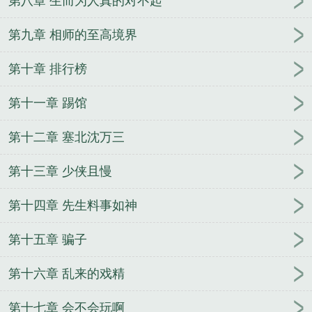
第八章 生而为人真的对不起
游大相师txt
网游大相师好看吗
网游大相师TXT精校
版
网游大相师精校版
网游大相师 我知鱼之乐
网游
第九章 相师的至高境界
大相师笔趣阁
念如初夏
女主她武力值爆表
奇怪的
第十章 排行榜
鬼
乡野小村医
我有一柄通灵剑
万界兑换系统
表
哥快跑
天墟战纪
系统之主播奇才
兵王传奇
穿越
第十一章 踢馆
异界做大侠
恐怖修真
直播快穿之打脸成神
我有一
个时空门
修真强者都市纵横
名士为凰
唐僧走星
第十二章 塞北沈万三
路
南风不曾知我意
运途天骄
捡来一枚戒指
第十三章 少侠且慢
第十四章 先生料事如神
第十五章 骗子
第十六章 乱来的戏精
第十七章 会不会玩啊