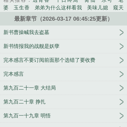
相关推荐：
透骨香
十日终焉
脔仙
乐可
老
《网游大相师无弹窗》是我知鱼之乐精心创作的科幻
婆
玉生香
弟弟为什么这样看我
美味儿媳
窥天
类小说。
光
囚于永夜
冰川撞骄阳
长日光阴
难渡
谁把
最新章节（2026-03-17 06:45:25更新）
谁当真
娘娘腔
荒野植被
放学等我
干涸地
封
建糟粕
赤鸾
腌臜
乐可
欲言难止
情债难
新书曹操喊我去盗墓
逃
炙野
覆雨翻云
欲女封
野火
撒野
沁
桃
提灯看刺刀
易感
折腰
桃运无双
金麟岂是
新书情报我的战舰是妖孽
池中物
掌中的美母
破云2吞海
爱情悖论
乱情家
完本感言不要订阅前面那个选错了要收费
庭
瘤剑仙
偷偷藏不住
商野周颂
针锋对决
原
来我是鲛人
医道风流
蜜汁樱桃
欲壑难填
裸
完本感言
纱
春闺记事
催眠眼镜
饥饿学院
北电门房
冬
禧日记
人兽情系列
玩具
明星潜规则之皇
闺蜜
第九百二十一章 大结局
老公
肉观音莲
情蛊
蛊真人
妾本惊华
金银花
露
幸臣
混乱家庭派对
想抱你
她的半纱裙
夏
第九百二十章 挣扎
寻无望
夜奔
李兵沈思
沪上烟雨
玉荷
于
青
酸果新痕
我见南山
春情缱
暗里偷香
云
第九百一十九章 明悟
汐
错位
苗疆客
林笑小说
顶级掠食者
俗世情