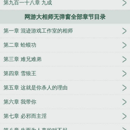
第九百一十八章 九成
人
逢雨
玉壶传
小三上位
杜松茉莉
一行白
鹭
帐中珠
青蛇缠腰
三人行
裴医生
青云红
网游大相师无弹窗全部章节目录
颜
难奴
恋爱日
折骨
一屋暗灯
心头血
带枪
出巡
哥哥管教的日子
同居
驯夫
惜樽空
倾卿
第一章 混迹游戏工作室的相师
夺卿
两a相逢
露水芙蓉
老书屋免费阅读
女生小
说网
630阅读网
金丝雀
网游大相师无弹窗
免费
第二章 蛤蟆功
阅读大相师
网游大相师后宫
网游大相师百科
网游
大相师女主角是谁
网游大相师书评
网游大相师百
第三章 难兄难弟
度
网游之大相师
网游大相师txt全本
大相师免费
第四章 雪狼王
网游大相师主角老婆
网游大相师txt百度
网游大相师
TXT
网游大相师精校
网游大相师女主有几个
网游
第五章 这就是你杀人的理由
之相师传奇
网游大相师左旸人物简介
网游植物师
网游大相师之九
网游大相师百度百科女主
网游大相
第六章 我带你
师有几个女主
网游大相师txt奇书网
网游大相师TXT
免费全本
网游大相师全文
网游大相师女主
网游大
第七章 必邪而主淫
相师免费阅读
网游大相师txt精校
网游大相师剧情
网游大相师全本TXT笔趣阁
网游大相师百度百科
网