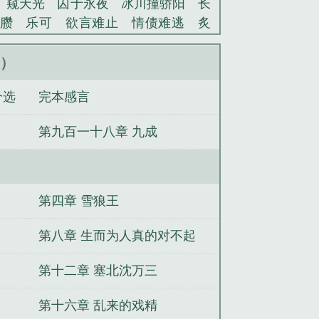
窥天光
囚于永夜
冰川撞骄阳
长
臜
乐可
欲言难止
情债难逃
炙
池中物
掌中的美母
破云2吞海
爱
蜜汁樱桃
欲壑难填
裸纱
春闺记
新）
老公
肉观音莲
情蛊
蛊真人
妾本
个选
完本感言
沪上烟雨
玉荷
于青
酸果新痕
我
玉壶传
小三上位
杜松茉莉
一行
第九百一十八章 九成
头血
带枪出巡
哥哥管教的日子
同
网
金丝雀
大相师免费
网游大相师
网游大相师TXT免费全本
网游大相师
游大相师txt
网游大相师txt精校
网游
第四章 雪狼王
t百度
网游大相师百度
网游大相师女
网游大相师百度百科
网游大相师txt
第八章 生而为人真的对不起
阁
网游大相师女主有几个
网游大相师
第十二章 塞北沈万三
主播奇才
唐僧走星路
直播快穿之打脸
通灵剑
乡野小村医
南风不曾知我意
第十六章 乱来的戏精