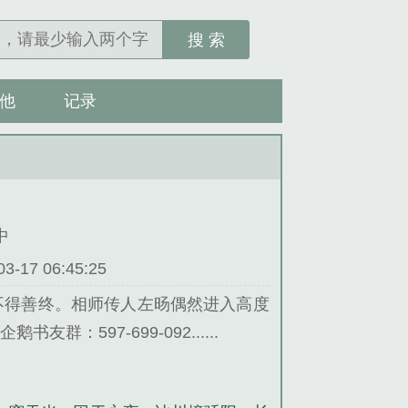
搜 索
他
记录
中
17 06:45:25
不得善终。相师传人左旸偶然进入高度
597-699-092......