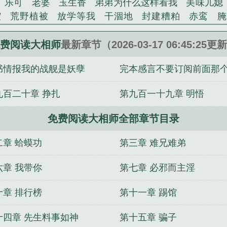
乐可
老婆
玉生香
弟弟为什么这样看我
美味儿媳
腔
荒野植被
放学等我
干涸地
封建糟粕
赤鸾
腌
沁桃
提灯看刺刀
易感
折腰
桃运无双
金麟岂是
不住
商野周颂
针锋对决
原来我是鲛人
医道风流
费阅读大相师
最新章节（2026-03-17 06:45:25更
冬禧日记
人兽情系列
玩具
明星潜规则之皇
闺蜜
书情报我的战舰是妖孽
完本感言不要订阅前面那
对
想抱你
她的半纱裙
夏寻无望
夜奔
李兵沈思
错位
苗疆客
林笑小说
顶级掠食者
俗世情人
逢雨
错了要收费
九百二十章 挣扎
第九百一十九章 明悟
裴医生
青云红颜
难奴
恋爱日
折骨
一屋暗灯
心
相逢
露水芙蓉
老书屋免费阅读
女生小说网
630阅读
免费阅读大相师全部章节目录
游大相师主角老婆
网游大相师TXT精校版
网游植物师
有几个女主
网游大相师左旸人物简介
网游之大相师
网
二章 蛤蟆功
第三章 难兄难弟
网游大相师精校版
网游大相师免费阅读
网游大相师tx
本TXT笔趣阁
网游大相师 我知鱼之乐
网游大相师精校
六章 我带你
第七章 必邪而主淫
T
网游大相师书评
免费阅读大相师
网游大相师笔趣
十章 排行榜
第十一章 踢馆
相师百科
女主她武力值爆表
我有一个时空门
系统之
运途天骄
奇怪的鬼
万界兑换系统
表哥快跑
我有一柄
十四章 先生料事如神
第十五章 骗子
戒指
名士为凰
兵王传奇
念如初夏