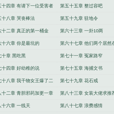
五十四章 有请下一位受害者
第五十五章 整过容吧
五十八章 哭丧棒法
第五十九章 驻地令
六十二章 真正的第一桶金
第六十三章 一卦10两
六十六章 你是最坑的
第六十七章 他们两个居然
起了
七十章 黑吃黑
第七十一章 冤家路窄
七十四章 好幼稚的说
第七十五章 海捕文书
七十八章 我干物女王爆了二
第七十九章 花石戒
一
八十二章 青胆邪药加更一章
第八十三章 女装大佬求推
八十六章 一线天
第八十七章 浪费感情