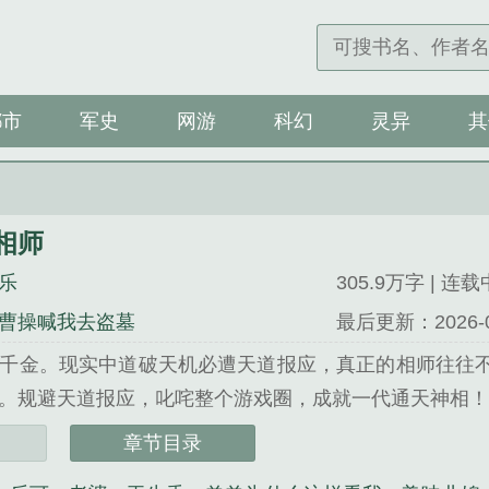
都市
军史
网游
科幻
灵异
其
相师
乐
305.9万字 | 连载
曹操喊我去盗墓
最后更新：2026-03-
千金。现实中道破天机必遭天道报应，真正的相师往往
规避天道报应，叱咤整个游戏圈，成就一代通天神相！企鹅书友群：
师》是我知鱼之乐精心创作的科幻类小说。
章节目录