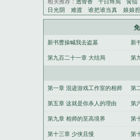
相关推荐：
透骨香
十日终焉
脔仙
日光阴
难渡
谁把谁当真
娘娘
野
覆雨翻云
欲女封
野火
撒野
情悖论
乱情家庭
瘤剑仙
偷偷藏
免
事
催眠眼镜
饥饿学院
北电门房
新书曹操喊我去盗墓
新
惊华
金银花露
幸臣
混乱家庭派
见南山
春情缱
暗里偷香
云汐
第九百二十一章 大结局
第
白鹭
帐中珠
青蛇缠腰
三人行
居
驯夫
惜樽空
倾卿夺卿
两a
剧情
网游大相师百度百科女主
网
后宫
网游之相师传奇
网游大相师
第一章 混迹游戏工作室的相师
第
大相师女主角是谁
网游大相师之九
主
网游大相师好看吗
网游大相师全
第五章 这就是你杀人的理由
第
全本
网游大相师全文
网游大相师TX
第九章 相师的至高境界
第
txt奇书网
网游大相师无弹窗
网游大
成神
修真强者都市纵横
天墟战纪
第十三章 少侠且慢
第
恐怖修真
穿越异界做大侠
捡来一枚