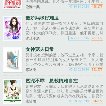
今的帝国总裁。他冷傲一笑穆思思，七年前，
你不辞而别。七年后，我要你求着回到我身
沧澜一粟
07-30 14:53:18
498.1万
边。以为会是一场新的噩梦，他却捧她爱她，
宠她上天。霍少，夫人想当服......
傲娇妈咪好难追
他，是国内首屈一指的大集团，罗氏的掌门
人。她，是从小生活在小康之家，在父母的宠
爱中长大的乖乖女。异国重遇，他不再是儿时
那个拒人于千里之外之外的冷漠少爷，他护她
沐芷小漓
06-29 11:07:46
237.1万
宠她爱她，而她亦将内心深处的全部情愫，毫
无保留的给予。她以为这一生就会......
女神宠夫日常
莫非没有想到的是，他不过是去相一个亲，就
被一个脸皮特别厚的女人给缠上了。女人老
公，你今天有没有时间，我们约个会呗？莫非
没时间！女人可是，你刚刚才打电话说你今天
寒冰曳
05-12 02:26:16
191.5万
休息。莫非你偷听我打电话？女人无辜没有，
只是它......
蜜宠不乖：总裁情难自控
她被好友引入圈套，从此陷入无尽深渊她不过
是个普通人而已，他却误以为那是对手设置的
陷阱。他说只要你老实的待在我身边，你要什
么我都给你。什么？老实的待在你身边做你的
凌惜雨
01-20 05:07:19
356.8万
玩具？那是她花一样年纪的女孩该做的事吗？