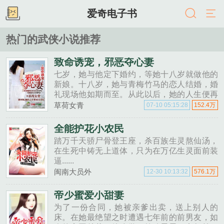
爱奇电子书
热门的武侠小说推荐
致命诱宠，邪恶夺心妻
七岁，她与他定下婚约，等她十八岁就做他的
新娘。十八岁，她与青梅竹马的恋人结婚，婚
礼现场他如期而至。从此以后，她的人生便再
无宁日被退婚，被赶出家门，家族企业离奇破
草荷女青
07-10 05:15:28
152.4万
产，一夕之间家破人亡怀孕......
全能护花小农民
踏万千天骄尸骨登王座，杀百族生灵熬仙汤，
在生死中铸无上道体，只为在万亿生灵面前装
逼......
闽南大员外
12-30 10:13:32
576.1万
帝少蜜爱小甜妻
为了一份合同，她被亲爹出卖，送上别人的
床。在她最绝望之时遭遇七年前的前男友，如