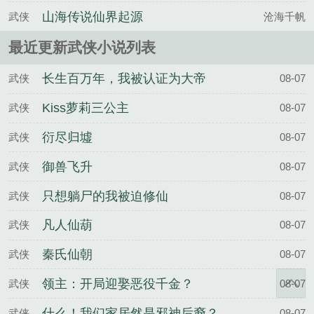
山海传说仙界起源
武侠
沧海千帆
最近更新武侠小说列表
长生百万年，我被认证为大帝
武侠
08-07
Kiss萝莉三公主
武侠
08-07
衍尽归墟
武侠
08-07
御兽飞升
武侠
08-07
只想躺尸的我被迫修仙
武侠
08-07
凡人仙葫
武侠
08-07
秦氏仙朝
武侠
08-07
领主：开局迎娶恶役千金？
武侠
08-07
什么！我们家居然是邪神后裔？
武侠
08-07