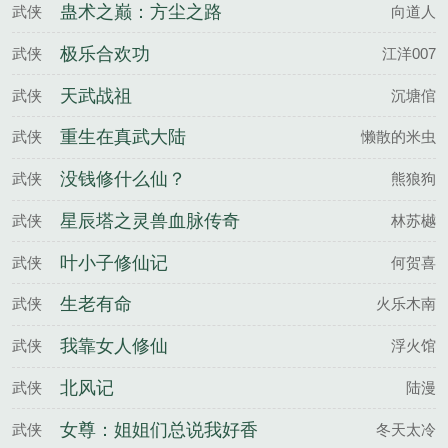
蛊术之巅：方尘之路
武侠
向道人
极乐合欢功
武侠
江洋007
天武战祖
武侠
沉塘倌
重生在真武大陆
武侠
懒散的米虫
没钱修什么仙？
武侠
熊狼狗
星辰塔之灵兽血脉传奇
武侠
林苏樾
叶小子修仙记
武侠
何贺喜
生老有命
武侠
火乐木南
我靠女人修仙
武侠
浮火馆
北风记
武侠
陆漫
女尊：姐姐们总说我好香
武侠
冬天太冷