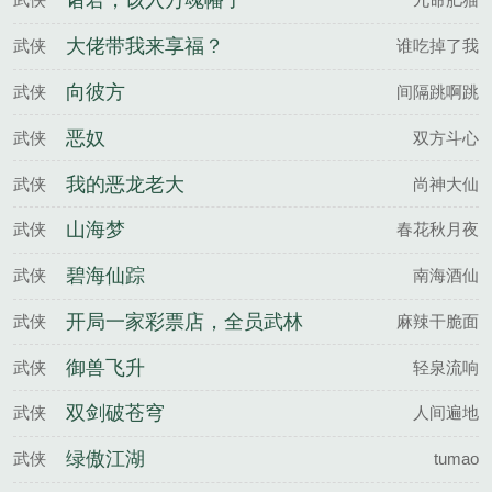
诸君，该入万魂幡了
大佬带我来享福？
武侠
谁吃掉了我
向彼方
武侠
间隔跳啊跳
恶奴
武侠
双方斗心
我的恶龙老大
武侠
尚神大仙
山海梦
武侠
春花秋月夜
碧海仙踪
武侠
南海酒仙
开局一家彩票店，全员武林
武侠
麻辣干脆面
高手
御兽飞升
武侠
轻泉流响
双剑破苍穹
武侠
人间遍地
绿傲江湖
武侠
tumao