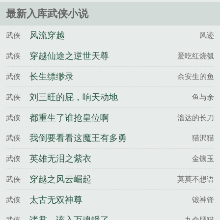
一个强势霸道，一个冰雪如狐......
最新入库武侠小说
风流穿越
武侠
风迹
穿越仙途之逆世天尊
武侠
爱吃红烧瓠
长生缥缈录
武侠
余安生的鱼
刘三旺的屁，响天动地
武侠
鱼与余
都重生了谁抢皇位啊
武侠
溜达的长刀
我倒要看看这魔王有多勇
武侠
猫沢猫
英雄无泪之紫衣
武侠
金镶玉
穿越之风云崛起
武侠
莫莫不想语
太古无双神尊
武侠
锻神锋
武侠
九命肥猫