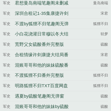
君想曼岛南端笔趣阁未删减
军史
曼岛南端
深圳合租记1-35集康捷许剑
军史
宋君
小雯TXT百度网盘
不渡by狐狸不归笔趣阁无弹
军史
狐狸不归
窗
小白花浇灌日常穆以冬大结
军史
轻梦
局番外
荒野父女硫酸番外完整版
军史
硫酸
合租情缘许剑康捷大结局番
军史
宋君
外
混账哥哥和他的妹妹硫酸番
军史
硫酸
外完整版
不渡狐狸不归番外完整版
军史
狐狸不归
明路狐狸不归TXT百度网盘
军史
狐狸不归
遇夏by硫酸笔趣阁无弹窗
军史
硫酸
混账哥哥和他的妹妹by硫酸
军史
硫酸