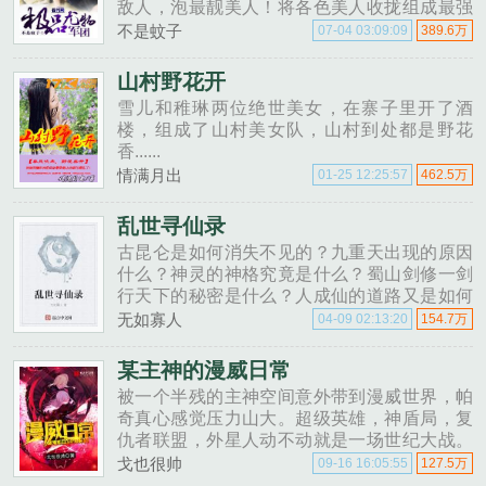
敌人，泡最靓美人！将各色美人收拢组成最强
极品尤物军团。极品军团272462213（欢迎大
不是蚊子
07-04 03:09:09
389.6万
家加入）......
山村野花开
雪儿和稚琳两位绝世美女，在寨子里开了酒
楼，组成了山村美女队，山村到处都是野花
香......
情满月出
01-25 12:25:57
462.5万
乱世寻仙录
古昆仑是如何消失不见的？九重天出现的原因
什么？神灵的神格究竟是什么？蜀山剑修一剑
行天下的秘密是什么？人成仙的道路又是如何
断绝的？乱世寻仙录，带你走进这一段遗失的
无如寡人
04-09 02:13:20
154.7万
岁月。......
某主神的漫威日常
被一个半残的主神空间意外带到漫威世界，帕
奇真心感觉压力山大。超级英雄，神盾局，复
仇者联盟，外星人动不动就是一场世纪大战。
为了保存自身，帕奇觉得自己必须得做些什
戈也很帅
09-16 16:05:55
127.5万
么。只不过这一弄，却让整个世界都发生了天