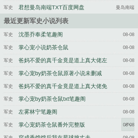
笔趣阁无弹窗
君想曼岛南端TXT百度网盘
军史
曼岛南端
最近更新军史小说列表
沈墨乔奉柔笔趣阁
军史
08-08
掌心宠小说奶茶仓鼠
军史
08-08
爸妈不爱的真千金竟是道上真大佬左
军史
08-08
雾林宁
掌心宠by奶茶仓鼠原著小说未删减
军史
08-08
爸妈不爱的真千金竟是道上真大佬免
军史
08-08
费完整版
掌心宠by奶茶仓鼠txt笔趣阁
军史
08-08
左雾林宁笔趣阁
军史
08-08
掌心宠奶茶仓鼠番外完整版
军史
08-08
穿成香饽饽后我在星球挑丈夫
军史
08-08