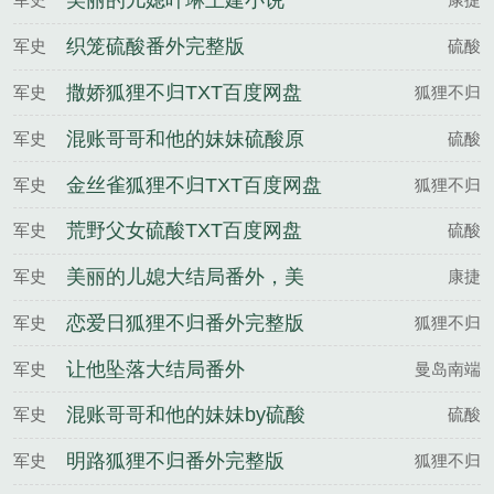
美丽的儿媳叶琳王建小说
织笼硫酸番外完整版
军史
硫酸
撒娇狐狸不归TXT百度网盘
军史
狐狸不归
混账哥哥和他的妹妹硫酸原
军史
硫酸
著小说未删减
金丝雀狐狸不归TXT百度网盘
军史
狐狸不归
荒野父女硫酸TXT百度网盘
军史
硫酸
美丽的儿媳大结局番外，美
军史
康捷
丽的儿媳笔趣阁未删减，美
恋爱日狐狸不归番外完整版
军史
狐狸不归
丽的儿媳TXT百度网盘
让他坠落大结局番外
军史
曼岛南端
混账哥哥和他的妹妹by硫酸
军史
硫酸
明路狐狸不归番外完整版
军史
狐狸不归