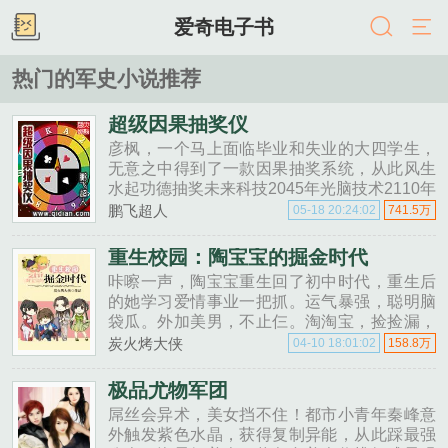
爱奇电子书
热门的军史小说推荐
超级因果抽奖仪
彦枫，一个马上面临毕业和失业的大四学生，
无意之中得到了一款因果抽奖系统，从此风生
水起功德抽奖未来科技2045年光脑技术2110年
氢能源技术未来产品2038年劳斯劳斯2115年超
鹏飞超人
05-18 20:24:02
741.5万
级光脑2058年......
重生校园：陶宝宝的掘金时代
咔嚓一声，陶宝宝重生回了初中时代，重生后
的她学习爱情事业一把抓。运气暴强，聪明脑
袋瓜。外加美男，不止仨。淘淘宝，捡捡漏，
泡泡帅哥有节奏。喵了个咪的，可不可以不这
炭火烤大侠
04-10 18:01:02
158.8万
么强大？......
极品尤物军团
屌丝会异术，美女挡不住！都市小青年秦峰意
外触发紫色水晶，获得复制异能，从此踩最强