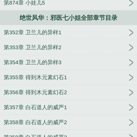
第874章 小娃儿5
人
逢雨
玉壶传
小三上位
杜松茉莉
一行白
鹭
帐中珠
青蛇缠腰
三人行
裴医生
青云红
绝世风华：邪医七小姐全部章节目录
颜
难奴
恋爱日
折骨
一屋暗灯
心头血
带枪
出巡
哥哥管教的日子
同居
驯夫
惜樽空
倾卿
第352章 卫兰儿的异样1
夺卿
两a相逢
露水芙蓉
老书屋免费阅读
女生小
说网
630阅读网
金丝雀
绝世邪医第七章
绝世风
第353章 卫兰儿的异样2
华邪医七小姐 笔趣阁
绝世风华之邪医七小姐
邪凤
妖皇绝世风华
绝世医妃盛世风华免费阅读
绝世风华
第354章 卫兰儿的异样3
怎么触发乘七
绝世邪医逆天七小姐免费阅读
绝世邪
第355章 得到木元素幻石1
医温馨免费阅读全文
绝世邪医逆天七小姐
绝世风华
邪医七小姐免费阅读
绝世风华邪医七小姐免费阅读
第356章 得到木元素幻石2
全文
绝世风华邪医七小姐男主
七个绝世风华的姐
姐
绝世邪神 风
绝世风华邪医七小姐
绝世邪医百
第357章 白石道人的威严1
科
神医兽妃：妖王，宠上天！
穿越异兽系统
邪气
前夫，一吻到底
天下为聘：嫡女归来
军少蜜宠令：
第358章 白石道人的威严2
娇妻，休想逃！
武极战王
龙帝天尊
最强暗夜猎
手
天价婚宠：娇妻，束手就擒
都市之我的神级宠物