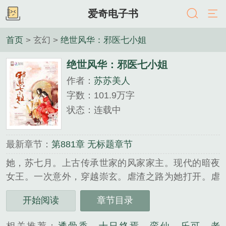
爱奇电子书
首页
> 玄幻 >
绝世风华：邪医七小姐
绝世风华：邪医七小姐
作者：
苏苏美人
字数：101.9万字
状态：连载中
最新章节：
第881章 无标题章节
她，苏七月。上古传承世家的风家家主。现代的暗夜
女王。一次意外，穿越崇玄。虐渣之路为她打开。虐
渣男，灭贱女！契神兽，练神丹。所到之处皆神话！
开始阅读
章节目录
邪医言：“毒药我有，人命在手。不服的放马过
来！”某男答：“服，服！必须服，就让为夫为娘子服