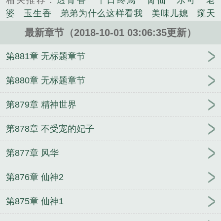
相关推荐：
透骨香
十日终焉
脔仙
乐可
老
务吧！”语毕，某男脱下上衣。“喂，喂！你干嘛！别
婆
玉生香
弟弟为什么这样看我
美味儿媳
窥天
过来！”【宠文爽文一对一，放心追书，不虐不伤
光
囚于永夜
冰川撞骄阳
长日光阴
难渡
谁把
心】...
最新章节（2018-10-01 03:06:35更新）
谁当真
娘娘腔
荒野植被
放学等我
干涸地
封
《绝世风华：邪医七小姐》是苏苏美人精心创作的玄
建糟粕
赤鸾
腌臜
乐可
欲言难止
情债难
第881章 无标题章节
幻类小说。
逃
炙野
覆雨翻云
欲女封
野火
撒野
沁
桃
提灯看刺刀
易感
折腰
桃运无双
金麟岂是
第880章 无标题章节
池中物
掌中的美母
破云2吞海
爱情悖论
乱情家
第879章 精神世界
庭
瘤剑仙
偷偷藏不住
商野周颂
针锋对决
原
来我是鲛人
医道风流
蜜汁樱桃
欲壑难填
裸
第878章 不受宠的妃子
纱
春闺记事
催眠眼镜
饥饿学院
北电门房
冬
禧日记
人兽情系列
玩具
明星潜规则之皇
闺蜜
第877章 风华
老公
肉观音莲
情蛊
蛊真人
妾本惊华
金银花
露
幸臣
混乱家庭派对
想抱你
她的半纱裙
夏
第876章 仙神2
寻无望
夜奔
李兵沈思
沪上烟雨
玉荷
于
青
酸果新痕
我见南山
春情缱
暗里偷香
云
第875章 仙神1
汐
错位
苗疆客
林笑小说
顶级掠食者
俗世情