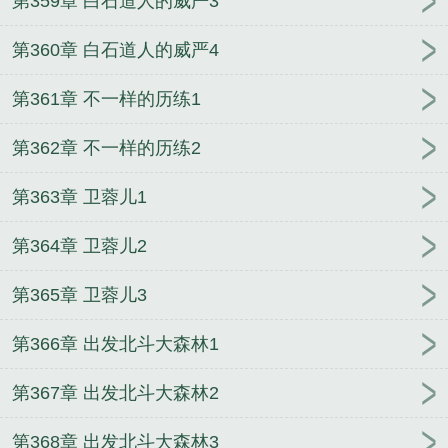
第359章 白石道人的威严3
系统
史上最牛帝皇系统
兽世独宠：傲娇兽妻，要生
崽
圣古天尊
重生国民男神：爵爷，求宠爱！
最强
第360章 白石道人的威严4
龙皇系统
最强狂暴续命系统
重生最强妖兽
我的辣
第361章 不一样的历练1
鸡系统
一战成婚：军少，别动粗
妃常傲娇：废柴三
小姐
第362章 不一样的历练2
第363章 卫蓉儿1
第364章 卫蓉儿2
第365章 卫蓉儿3
第366章 出发北斗大森林1
第367章 出发北斗大森林2
第368章 出发北斗大森林3