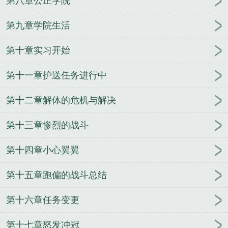
第八章公正学院
别?
日本护卫舰队司令
舰队司令员与集团军军长级
别谁高
舰队司令员级别
南海舰队司令员
舰队司令
第九章学院生活
是什么军衔级别
魔兽世界血帆舰队司令
舰队司令啥
第十章实习开始
级别
美国大西洋舰队司令
舰队司令一般什么军衔
北方舰队司令
舰队司令烈娜塔价格
青岛海军北海舰
第十一章护送任务进行中
队司令
舰队司令是什么级别的
海军舰队司令
俄罗
斯太平洋舰队司令
美太平洋舰队司令
黑海舰队司
第十二章解体的危机与解决
令
南海舰队司令
珍珠港事件太平洋舰队司令
珍珠
港事件美国太平洋舰队司令
舰队司令员和海军司令
第十三章惨烈的战斗
员
舰队司令贝壳约里克在哪里
舰队司令宝箱
舰队
司令什么级别
舰队司令烈娜塔炫彩
壮志凌云2太平
第十四章小心翼翼
洋舰队司令
舰队司令军衔
太平洋舰队司令
美国二
第十五章跑偏的战斗总结
战太平洋舰队司令
历任北海舰队司令
二战美国太平
洋舰队司令
舰队司令烈娜塔惑心恶魔
海军三大舰队
第十六章任务变更
司令
舰队司令烈娜塔多少钱
渤海舰队司令
舰队司
令烈娜塔漫天沙暴
舰队司令霍华德在西班牙和英国
第十七章怒发冲冠