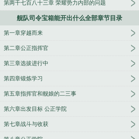
第两千七百八十三章 荣耀势力内部的问题
人
逢雨
玉壶传
小三上位
杜松茉莉
一行白
鹭
帐中珠
青蛇缠腰
三人行
裴医生
青云红
舰队司令宝箱能开出什么全部章节目录
颜
难奴
恋爱日
折骨
一屋暗灯
心头血
带枪
出巡
哥哥管教的日子
同居
驯夫
惜樽空
倾卿
第一章穿越而来
夺卿
两a相逢
露水芙蓉
老书屋免费阅读
女生小
说网
630阅读网
金丝雀
历任南海舰队司令
美国
第二章公正指挥官
海军太平洋舰队司令
舰队司令员
俄罗斯黑海舰队司
令
舰队司令烈娜塔
北洋舰队司令
舰队司令在航母
第三章选拔进行中
上吗
北海舰队司令
日本联合舰队司令
舰队司令是
第四章锻炼学习
什么级别
现任南海舰队司令
二战美国舰队司令
舰
队司令员相当于地方什么级别
中途岛美军舰队司令
第五章指挥官和舰娘的二三事
联合舰队司令
舰队司令是什么级别长官
清末舰队司
令
舰队司令相当于地方什么干部
现任北海舰队司
第六章出发目标 公正学院
令
舰队司令阵亡
舰队司令员是什么级别干部
美国
第七舰队司令
黄阳胜南海舰队司令
舰队司令部
美
第七章战斗与收获
国太平洋舰队司令
南部战区海军司令员
锡诺普海战
中与纳西莫夫汇合的舰队司令
舰队司令是什么级