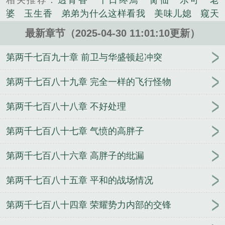
相关推荐：
透骨香
十日终焉
脔仙
乐可
老
科幻类小说。
婆
玉生香
弟弟为什么这样看我
美味儿媳
窥天
光
囚于永夜
冰川撞骄阳
长日光阴
难渡
谁把
最新章节（2025-04-30 11:01:10更新）
谁当真
娘娘腔
荒野植被
放学等我
干涸地
封
建糟粕
赤鸾
腌臜
乐可
欲言难止
情债难
第两千七百九十章 前卫与华盛顿起冲突
逃
炙野
覆雨翻云
欲女封
野火
撒野
沁
桃
提灯看刺刀
易感
折腰
桃运无双
金麟岂是
第两千七百八十九章 完全一样的飞行怪物
池中物
掌中的美母
破云2吞海
爱情悖论
乱情家
第两千七百八十八章 不好处理
庭
瘤剑仙
偷偷藏不住
商野周颂
针锋对决
原
来我是鲛人
医道风流
蜜汁樱桃
欲壑难填
裸
第两千七百八十七章 气愤的高胖子
纱
春闺记事
催眠眼镜
饥饿学院
北电门房
冬
禧日记
人兽情系列
玩具
明星潜规则之皇
闺蜜
第两千七百八十六章 高胖子的纰漏
老公
肉观音莲
情蛊
蛊真人
妾本惊华
金银花
露
幸臣
混乱家庭派对
想抱你
她的半纱裙
夏
第两千七百八十五章 平和的战场情况
寻无望
夜奔
李兵沈思
沪上烟雨
玉荷
于
青
酸果新痕
我见南山
春情缱
暗里偷香
云
第两千七百八十四章 荣耀势力内部的交锋
汐
错位
苗疆客
林笑小说
顶级掠食者
俗世情