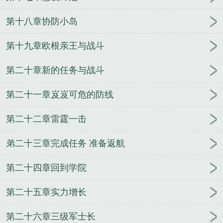
舰队司令炫彩
云顶舰队司令宝箱
美第七舰队司令
银河舰队司令
舰队司令烈娜塔天际幽影
舰队司令宝
第十八章协防小岛
箱能开出什么
舰队司令员维克托·索科洛夫上将
现
任东海舰队司令
日裔太平洋舰队司令
日本太平洋舰
第十九章欧根亲王与战斗
队司令
山东舰舰队司令
舰队司令员是什么级别
第
第二十章新的任务与战斗
七舰队司令
舰队司令级别
北洋舰队总司令
东海舰
队司令员
日本第三舰队司令
俄罗斯北方舰队司令
第二十一章岌岌可危的防线
公海舰队司令
舰队司令宝箱箱子里有什么
航母舰队
司令
第六舰队司令
舰队司令皮肤
美国舰队司令
第二十二章雷霆一击
舰队司令和基地司令哪个大
东海舰队司令
兰妃传
神武书生
让我握住你的手
掌世界
不死封魔
圣战
弟二十三章完成任务 准备返航
神录
机械怪人
竞月贻香
大学生的丧尸逃亡
火影
之最强顾问
守望仙途
亡灵的远征
万界任意门
都
第二十四章回到学院
市盛仁行
妖刀少主
玩转仙脑
驭兽者的悠闲生活
不要后宫要江湖
念动寰宇
一起度过的青春
第二十五章实力增长
第二十六章三级军士长