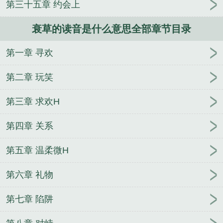
第三十五章 约会上
人
逢雨
玉壶传
小三上位
杜松茉莉
一行白
鹭
帐中珠
青蛇缠腰
三人行
裴医生
青云红
衰草的读音是什么意思全部章节目录
颜
难奴
恋爱日
折骨
一屋暗灯
心头血
带枪
出巡
哥哥管教的日子
同居
驯夫
惜樽空
倾卿
第一章 寻欢
夺卿
两a相逢
露水芙蓉
老书屋免费阅读
女生小
说网
630阅读网
金丝雀
衰草的读音是什么意思
第二章 玩笑
孤灯依旧托残光
衰草随春出生意头脑简单也不假打
一生肖
衰草随春出生意代表什么生肖
衰草枯杨的拼
第三章 求欢H
音
衰草随春出生意打一准确生肖
衰草随春出生意打
第四章 关系
一准确动物
孤灯依旧托残光是什么动物
孤灯依旧托
残光是什么意思
衰草是什么意思
衰草怎么读
衰草
第五章 温柔微H
枯杨曾为歌舞场完整版
衰草procession
衰草随春出
生意孤灯依旧托残光是什么意思
衰草连天是成语吗
第六章 礼物
衰草的意思
衰草凝绿怎么读
衰草枯杨什么意思
衰
草残阳三万顷
衰草随春出生意孤灯依旧托残光
衰草
第七章 陷阱
枯杨当年笏满床
衰草随春
两情相愉（高H ）
一千
块买一个处男（）
欲水
来日方长【CP完结】
一梦