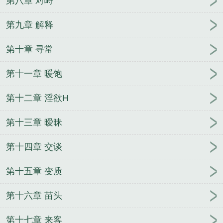
第八章 对峙
归（太监X女官）
少年白安(高H)
祸水（外传）+番
外
（银魂3Z同人）独唯亦殇
撼香
紫庭文佩满
白
第九章 解释
蘭瓷
夫人我还要(futa)
白兰瓷
变身女生后我无敌
第十章 寻常
了
理想主义消亡史
蹲久了腿麻
颉颃
医生，你好
（百合abo）
这些男人都想睡我
许你十个愿望（骨
第十一章 暖饱
科合集）
第十二章 淫欲H
第十三章 暧昧
第十四章 交谈
第十五章 变质
第十六章 苗头
第十七章 来客