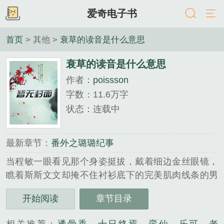
爱奇电子书
首页
> 其他 >
衰草的读音是什么意思
衰草的读音是什么意思
作者：
poissson
字数：11.6万字
状态：连载中
最新章节：
番外之璐璐纪事
当程敏一眼看见那个身姿挺拔，戴着细边金丝眼镜，
瞧着斯斯文文却掩不住衬衫底下的完美肌肉线条的男
人时，她就知道，至少她不缺少一双发现美的眼睛。
开始阅读
章节目录
程敏捧着书籍，念道：衰草枯杨，青春易过。她顿了
顿，接着念，请来吻我。陆皓楠知道，后一句不在书