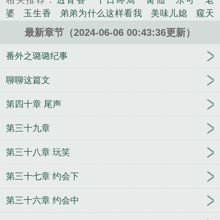
相关推荐：
透骨香
十日终焉
脔仙
乐可
老
里，在她眼里。文笔烂，随便写写。短篇，大概十万
婆
玉生香
弟弟为什么这样看我
美味儿媳
窥天
字完结，正文免费。欢迎收藏，欢迎投珠。【高干，
光
囚于永夜
冰川撞骄阳
长日光阴
难渡
谁把
HE，1v1】*主剧情，偶尔有肉。*算是平行世界吧，
最新章节（2024-06-06 00:43:36更新）
谁当真
娘娘腔
荒野植被
放学等我
干涸地
封
故事情节纯属虚构，请勿对号入座。*不现实，童话故
建糟粕
赤鸾
腌臜
乐可
欲言难止
情债难
番外之璐璐纪事
事，消遣之作，不喜点x。*角色行为请勿上升作者。
逃
炙野
覆雨翻云
欲女封
野火
撒野
沁
已完结：《写意》...
桃
提灯看刺刀
易感
折腰
桃运无双
金麟岂是
聊聊这篇文
《衰草的读音是什么意思》是poissson精心创作的其
池中物
掌中的美母
破云2吞海
爱情悖论
乱情家
他类小说。
第四十章 尾声
庭
瘤剑仙
偷偷藏不住
商野周颂
针锋对决
原
来我是鲛人
医道风流
蜜汁樱桃
欲壑难填
裸
第三十九章
纱
春闺记事
催眠眼镜
饥饿学院
北电门房
冬
禧日记
人兽情系列
玩具
明星潜规则之皇
闺蜜
第三十八章 玩笑
老公
肉观音莲
情蛊
蛊真人
妾本惊华
金银花
露
幸臣
混乱家庭派对
想抱你
她的半纱裙
夏
第三十七章 约会下
寻无望
夜奔
李兵沈思
沪上烟雨
玉荷
于
青
酸果新痕
我见南山
春情缱
暗里偷香
云
第三十六章 约会中
汐
错位
苗疆客
林笑小说
顶级掠食者
俗世情