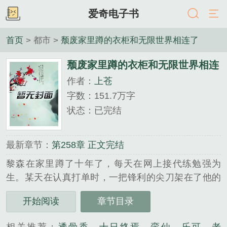
爱奇电子书
首页
> 都市 >
颓废家里蹲的衣柜和无限世界相连了
颓废家里蹲的衣柜和无限世界相连
作者：
上苍
了
字数：151.7万字
状态：已完结
最新章节：
第258章 正文完结
黎森在家里蹲了十年了，每天在网上接代练勉强为
生。某天在认真打单时，一把锋利的尖刀架在了他的
脖子上，划出一道血痕。黎森:手机密码8888，支付密
开始阅读
章节目录
码868686，大门钥匙在门口钥匙筐里，身份证件在卧
室门挂着的背包里，下手吧，拜托利索点，别死不痛