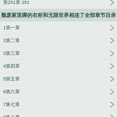
第251章 251
人
逢雨
玉壶传
小三上位
杜松茉莉
一行白
死？”正太一边笑，看上去很轻的体重却沉甸甸的将黎
鹭
帐中珠
青蛇缠腰
三人行
裴医生
青云红
森压在地板上，故意按痛他的伤处。“那我和大哥哥一
颓废家里蹲的衣柜和无限世界相连了全部章节目录
颜
难奴
恋爱日
折骨
一屋暗灯
心头血
带枪
起，让大哥哥快活至死？”看着正太虽然在笑，可动作
出巡
哥哥管教的日子
同居
驯夫
惜樽空
倾卿
粗暴，黎森心底一凉。怎么回事？为啥生气了？...
1第一章
夺卿
两a相逢
露水芙蓉
老书屋免费阅读
女生小
《颓废家里蹲的衣柜和无限世界相连了》是上苍精心
说网
630阅读网
金丝雀
家里蹲衣柜无限世界相连
2第二章
创作的都市类小说。
结局
颓废家里蹲的衣柜和无限世界
颓废家里蹲的衣
柜和无限世界相连了百度
家里蹲的衣柜和无限世界
3第三章
相连 daquanlian
颓废家里蹲的衣柜和无限世界相连
4第四章
了晋江
家里蹲的衣柜和无限世界相连晋江
颓废家里
蹲的衣柜和无限世界相连了25
颓废家里蹲的衣柜和
5第五章
无限世界相连了
春风歌颂我
穿书之家生子
原来游
戏是这样玩的啊
大航海种田游戏欢迎您
姐姐选我，
6第六章
我超甜[电竞]
纯人类在异种调查局当名侦探
见习蛊
师在星际伪装虫母
[红楼]吾皇黛玉
爱与恨同罪
贵妃
7第七章
娘娘的六零日常
八零相亲相到古董大佬后
回到五零
年代
对家影后诱我喊妈妈
从白月光到女boss
被枭