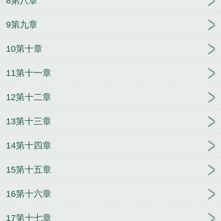
8第八章
雄争夺的美人
一书不容俩霸总
继承矿山不如直播算
命
被龙傲天强取豪夺多年后[重生]
[西游]捡的柔弱夫
9第九章
君是哪吒
源氏反穿指南
10第十章
11第十一章
12第十二章
13第十三章
14第十四章
15第十五章
16第十六章
17第十七章