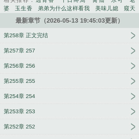
相关推荐：
透骨香
十日终焉
脔仙
乐可
老
快。.黎森和入室抢劫交流后，发现他不是抢劫犯，而
婆
玉生香
弟弟为什么这样看我
美味儿媳
窥天
是从无限世界里获得短暂休息时间的参与者，他的房
光
囚于永夜
冰川撞骄阳
长日光阴
难渡
谁把
间是安全屋。打算就死在家里也绝对不出门的黎森:能
最新章节（2026-05-13 19:45:03更新）
谁当真
娘娘腔
荒野植被
放学等我
干涸地
封
不能礼貌一点。.从那天起，他的大衣柜里天天来人，
建糟粕
赤鸾
腌臜
乐可
欲言难止
情债难
第258章 正文完结
黎森干脆网购了很多小零食，给客人自行取用。黎森:
逃
炙野
覆雨翻云
欲女封
野火
撒野
沁
只要不打扰我玩游戏，我不介意你们一直来，但是没
桃
提灯看刺刀
易感
折腰
桃运无双
金麟岂是
第257章 257
钱了，如果没钱充水电网，我会死的。之后每天来的
池中物
掌中的美母
破云2吞海
爱情悖论
乱情家
参与者们都会付一点房费，比如黄金，比如珠宝，比
第256章 256
庭
瘤剑仙
偷偷藏不住
商野周颂
针锋对决
原
如不知名的骨头……黎森换了钱，在家里装了一个小
来我是鲛人
医道风流
蜜汁樱桃
欲壑难填
裸
卖铺。.某天，有人问黎森每次见到这么危险的人不会
第255章 255
纱
春闺记事
催眠眼镜
饥饿学院
北电门房
冬
害怕吗？黎森:死了就死了，我这样的底层，对社会没
禧日记
人兽情系列
玩具
明星潜规则之皇
闺蜜
有贡献，没有亲朋好友，不会有任何人在意，也没什
第254章 254
老公
肉观音莲
情蛊
蛊真人
妾本惊华
金银花
么不好。那人气哭了:我们辛辛苦苦求生，你安安全全
露
幸臣
混乱家庭派对
想抱你
她的半纱裙
夏
第253章 253
求死？黎森被无限参与者揍了一顿。.黎森一边疼，一
寻无望
夜奔
李兵沈思
沪上烟雨
玉荷
于
边无奈。不愧是无限参与者，全是皮外伤，又疼，又
青
酸果新痕
我见南山
春情缱
暗里偷香
云
第252章 252
不致命，甚至不用去医院。.隔天，经常来访的金发红
汐
错位
苗疆客
林笑小说
顶级掠食者
俗世情
眼的虎牙小正太出现在他的房间。“大哥哥，听说你求